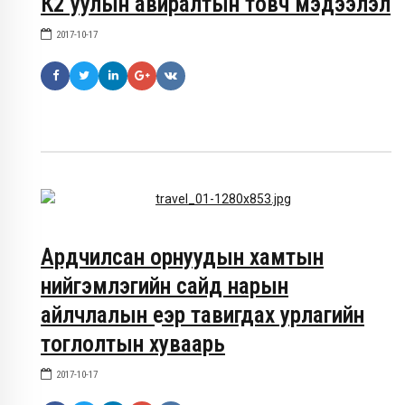
К2 уулын авиралтын товч мэдээлэл
2017-10-17
Ардчилсан орнуудын хамтын
нийгэмлэгийн сайд нарын
айлчлалын үеэр тавигдах урлагийн
тоглолтын хуваарь
2017-10-17