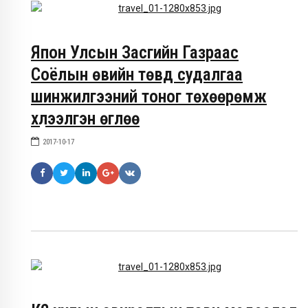
Япон Улсын Засгийн Газраас
Соёлын өвийн төвд судалгаа
шинжилгээний тоног төхөөрөмж
хүлээлгэн өглөө
2017-10-17