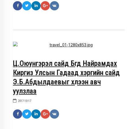
Ц.Оюунгэрэл сайд Бүгд Найрамдах
Киргиз Улсын Гадаад хэргийн сайд
Э.Б.Абдылдаевыг хүлээн авч
уулзлаа
2017-10-17