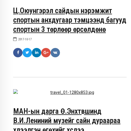
Ц.Оюунгэрэл сайдын нэрэмжит
спортын анхдугаар тэмцээнд багууд
спортын 3 төрлөөр өрсөлдөнө
2017-10-17
МАН-ын дарга Ө.Энхтүвшинд
В.И.Лениний музейг сайн дураараа
хүлээлгэн өгөхийг хүслээ