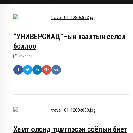
“УНИВЕРСИАД”–ын хаалтын ёслол
боллоо
2017-10-17
Хамт олонд түшиглэсэн соёлын биет