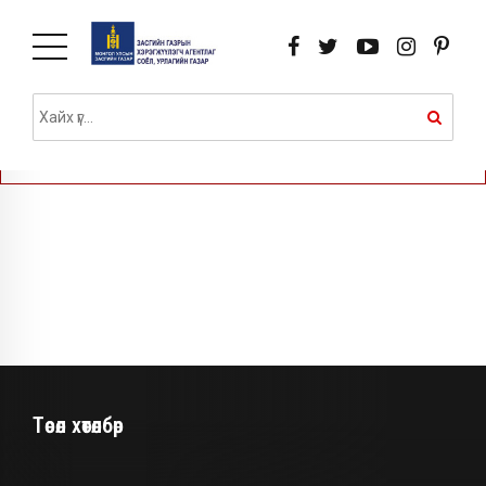
A PHP Error was encountered
Severity: Notice
Message: Undefined index: names
Filename: views/pages.php
Line Number: 5
Төсөл хөтөлбөр