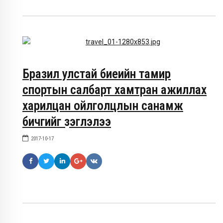
Бразил улстай биеийн тамир
спортын салбарт хамтран ажиллах
харилцан ойлголцлын санамж
бичгийг үзэглэлээ
2017-10-17