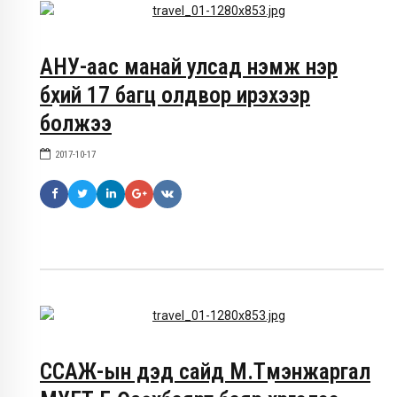
АНУ-аас манай улсад нэмж нэр
бүхий 17 багц олдвор ирэхээр
болжээ
2017-10-17
ССАЖ-ын дэд сайд М.Түмэнжаргал