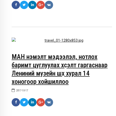
МАН нэмэлт мэдээлэл, нотлох
баримт цуглуулах хүсэлт гаргаснаар
Лениний музейн шүүх хурал 14
хоногоор хойшиллоо
2017-10-17