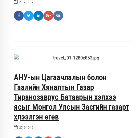
2017-10-17
АНУ-ын Цагаачлалын болон
Гаалийн Хяналтын Газар
Тиранозаврус Батаарын хэлхээ
ясыг Монгол Улсын Засгийн газарт
хүлээлгэн өгөв
2017-10-17