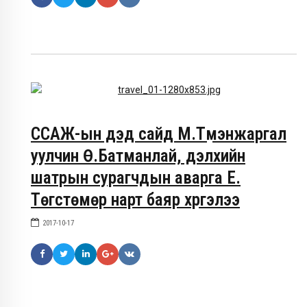
ССАЖ-ын дэд сайд М.Түмэнжаргал
уулчин Ө.Батманлай, дэлхийн
шатрын сурагчдын аварга Е.
Төгстөмөр нарт баяр хүргэлээ
2017-10-17