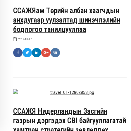
ССАЖЯам Төрийн албан хаагчдын
анхдугаар уулзалтад шинэчлэлийн
бодлогоо танилцууллаа
2017-10-17
ССАЖЯ Нидерландын Засгийн
газрын дэргэдэх CBI байгууллагатай
хамтран стратегийн зөвлөлдөх