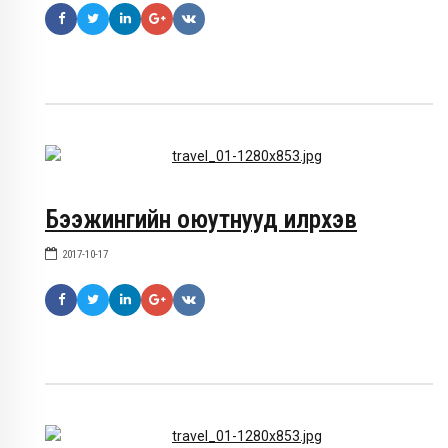
Бээжингийн оюутнууд илүүрхэв
2017-10-17