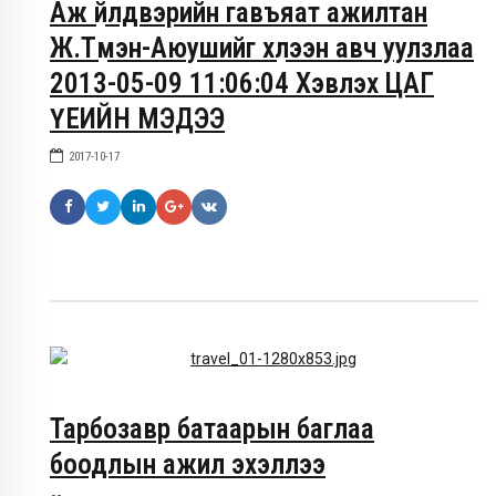
Аж үйлдвэрийн гавъяат ажилтан
Ж.Түмэн-Аюушийг хүлээн авч уулзлаа
2013-05-09 11:06:04 Хэвлэх ЦАГ
ҮЕИЙН МЭДЭЭ
2017-10-17
Тарбозавр батаарын баглаа
боодлын ажил эхэллээ