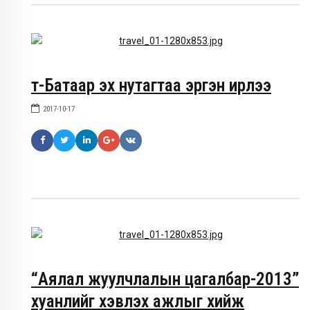
т-Батаар эх нутагтаа эргэн ирлээ
2017-10-17
“Аялал жуулчлалын цагалбар-2013”
хуанлийг хэвлэх ажлыг хийж