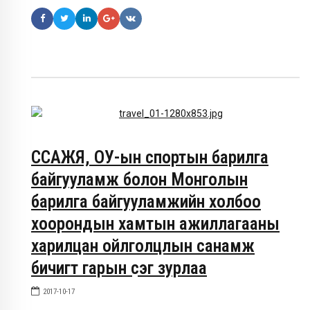
ССАЖЯ, ОУ-ын спортын барилга
байгууламж болон Монголын
барилга байгууламжийн холбоо
хоорондын хамтын ажиллагааны
харилцан ойлголцлын санамж
бичигт гарын үсэг зурлаа
2017-10-17