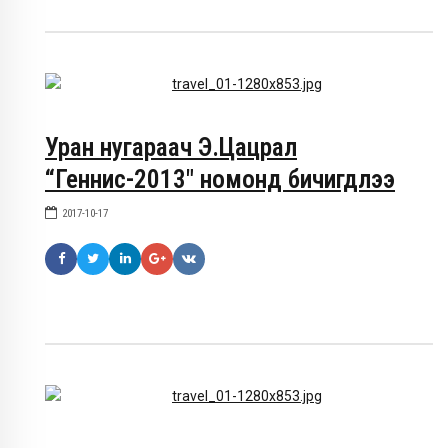
Уран нугараач Э.Цацрал
“Геннис-2013″ номонд бичигдлээ
2017-10-17