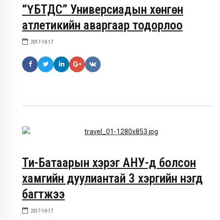
“ҮБТДС” Универсиадын хөнгөн
атлетикийн аваргаар тодорлоо
2017-10-17
Ти-Батаарын хэрэг АНУ-д болсон
хамгийн дуулиантай 3 хэргийн нэгд
багтжээ
2017-10-17