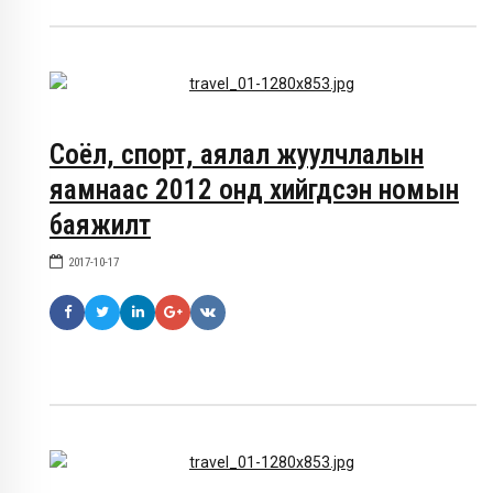
Соёл, спорт, аялал жуулчлалын
яамнаас 2012 онд хийгдсэн номын
баяжилт
2017-10-17