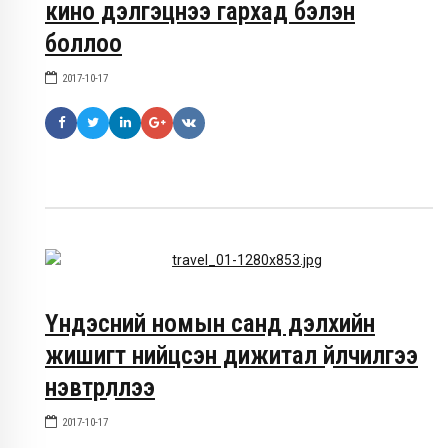
кино дэлгэцнээ гархад бэлэн
боллоо
2017-10-17
Үндэсний номын санд дэлхийн
жишигт нийцсэн дижитал үйлчилгээ
нэвтрүүллээ
2017-10-17