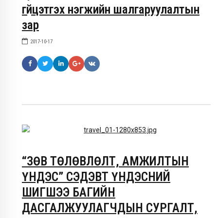
гүйцэтгэх нэгжийн шалгаруулалтын
зар
2017-10-17
“ЗӨВ ТӨЛӨВЛӨЛТ, АМЖИЛТЫН
ҮНДЭС” СЭДЭВТ ҮНДЭСНИЙ
ШИГШЭЭ БАГИЙН
ДАСГАЛЖУУЛАГЧДЫН СУРГАЛТ,