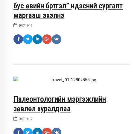
бус өвийн бүртгэл” үндэсний сургалт
маргааш эхэлнэ
2017-10-17
Палеонтологийн мэргэжлийн
зөвлөл хуралдлаа
2017-10-17