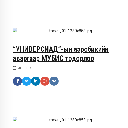
“УНИВЕРСИАД”-ын аэробикийн
аваргаар МУБИС тодорлоо
2017-10-17