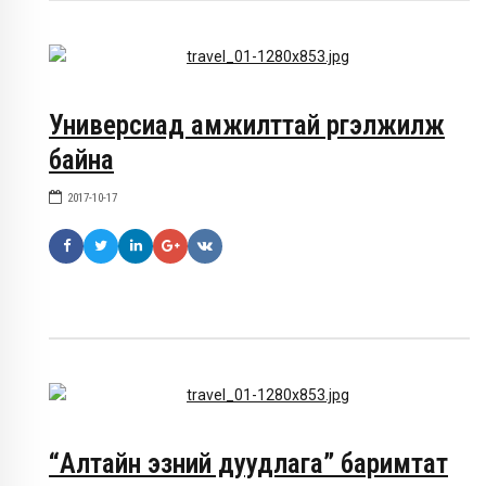
Универсиад амжилттай үргэлжилж
байна
2017-10-17
“Алтайн эзний дуудлага” баримтат