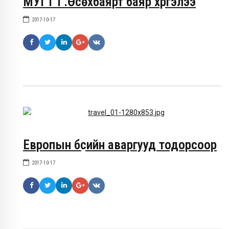
МУГТ Г.Өсөхбаярт баяр хүргэлээ
2017-10-17
Европын бүсийн аваргууд тодорсоор
2017-10-17