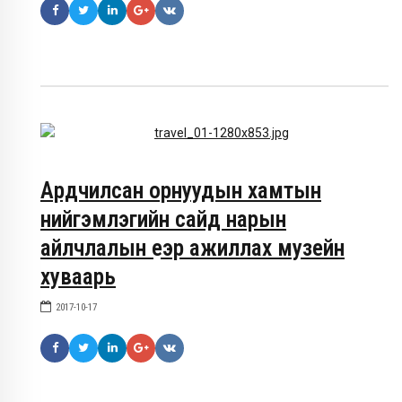
Ардчилсан орнуудын хамтын
нийгэмлэгийн сайд нарын
айлчлалын үеэр ажиллах музейн
хуваарь
2017-10-17