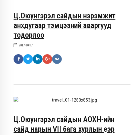
Ц.Оюунгэрэл сайдын нэрэмжит
анхдугаар тэмцээний аваргууд
тодорлоо
2017-10-17
Ц.Оюунгэрэл сайдын АОХН-ийн
сайд нарын VII бага хурлын үеэр