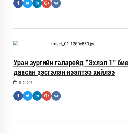
Уран зургийн галарейд “Эхлэл 1” бие
даасан үзэсгэлэн нээлтээ хийлээ
2017-10-17