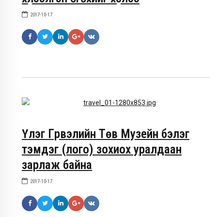
2017-10-17
Үлэг Гүрвэлийн Төв Музейн бэлэг
тэмдэг (лого) зохиох уралдаан
зарлаж байна
2017-10-17