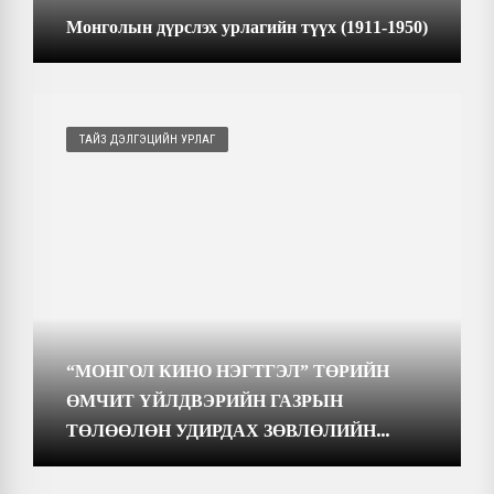
Монголын дүрслэх урлагийн түүх (1911-1950)
ТАЙЗ ДЭЛГЭЦИЙН УРЛАГ
“МОНГОЛ КИНО НЭГТГЭЛ” ТӨРИЙН
ӨМЧИТ ҮЙЛДВЭРИЙН ГАЗРЫН
ТӨЛӨӨЛӨН УДИРДАХ ЗӨВЛӨЛИЙН
ХАРААТ БУС ГИШҮҮНИЙГ СОНГОН
ШАЛГАРУУЛНА