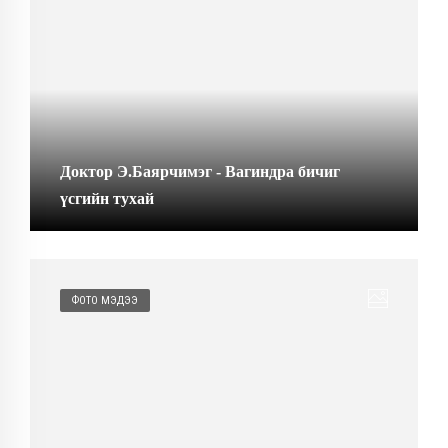
Доктор Э.Баярчимэг - Вагиндра бичиг
үсгийн тухай
ФОТО МЭДЭЭ