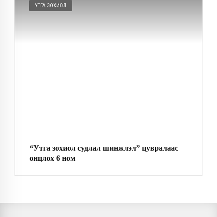
УТГА ЗОХИОЛ
“Утга зохиол судлал шинжлэл” цувралаас
онцлох 6 ном