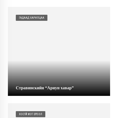
ГАДААД ХАРИЛЦАА
Стравинскийн “Ариун хавар”
ХОСГҮЙ ҮНЭТ БҮТЭЭЛ