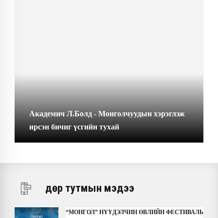
Академич Л.Болд - Монголчуудын хэрэглэж
ирсэн бичиг үсгийн тухай
Өдөр тутмын мэдээ
“МОНГОЛ” НҮҮДЭЛЧИН ӨВЛИЙН ФЕСТИВАЛЬ