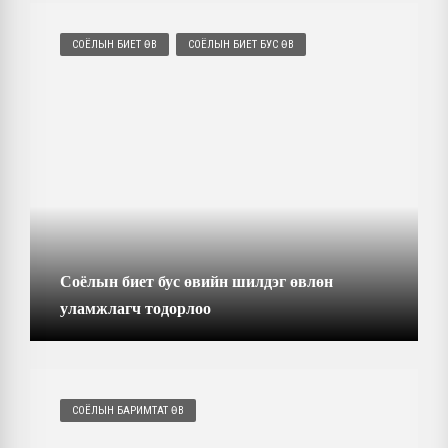
СОЁЛЫН БИЕТ ӨВ
СОЁЛЫН БИЕТ БУС ӨВ
Соёлын биет бус өвийн шилдэг өвлөн
уламжлагч тодорлоо
СОЁЛЫН БАРИМТАТ ӨВ