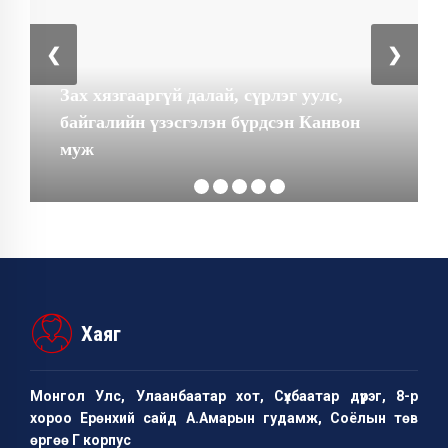
❮
❯
Зах хязгааргүй далай, сүрлэг уулс,
байгалийн үзэсгэлэн бүрдсэн Канвон
муж
Хаяг
Монгол Улс, Улаанбаатар хот, Сүхбаатар дүүрэг, 8-р
хороо Ерөнхий сайд А.Амарын гудамж, Соёлын төв
өргөө Г корпус