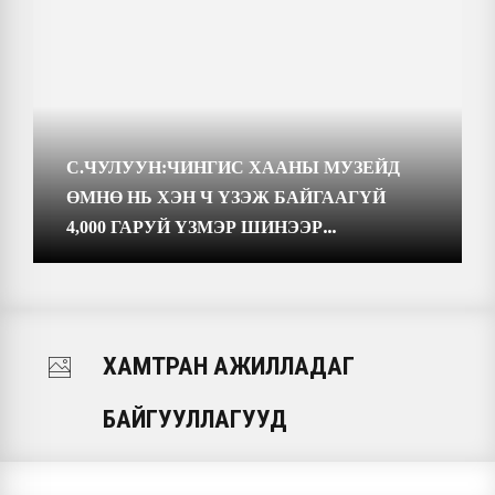
С.ЧУЛУУН:ЧИНГИС ХААНЫ МУЗЕЙД
ӨМНӨ НЬ ХЭН Ч ҮЗЭЖ БАЙГААГҮЙ
4,000 ГАРУЙ ҮЗМЭР ШИНЭЭР
БАЙРШИНА
ХАМТРАН АЖИЛЛАДАГ
БАЙГУУЛЛАГУУД