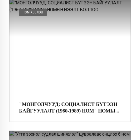
НОМ ХЭВЛЭЛ
"МОНГОЛЧУУД: СОЦИАЛИСТ БҮТЭЭН
БАЙГУУЛАЛТ (1960-1989) НОМ" НОМЫН
НЭЭЛТ БОЛЛОО