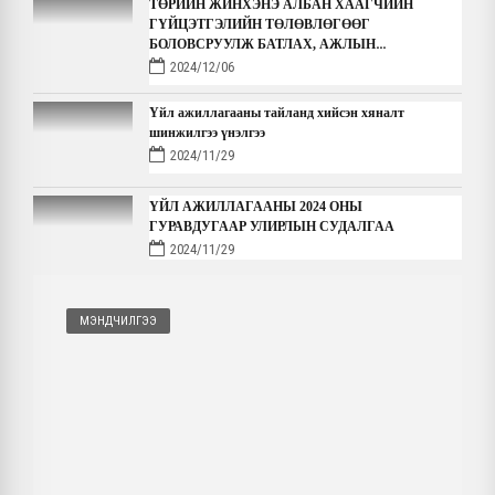
ТӨРИЙН ЖИНХЭНЭ АЛБАН ХААГЧИЙН
ГҮЙЦЭТГЭЛИЙН ТӨЛӨВЛӨГӨӨГ
БОЛОВСРУУЛЖ БАТЛАХ, АЖЛЫН
ГҮЙЦЭТГЭЛ, ҮР ДҮН, МЭРГЭШЛИЙН
2024/12/06
ТҮВШИНГ ҮНЭЛЭХ ЖУРАМ
Үйл ажиллагааны тайланд хийсэн хяналт
шинжилгээ үнэлгээ
2024/11/29
ҮЙЛ АЖИЛЛАГААНЫ 2024 ОНЫ
ГУРАВДУГААР УЛИРЛЫН СУДАЛГАА
2024/11/29
Соёлын бүтээлч үйлдвэрлэлийн форум - хөтөлбөр
МЭНДЧИЛГЭЭ
2024/11/24
ХБНГУ-Д МОНГОЛ УРАН БҮТЭЭЛЧДИЙН
“МОНГОЛООС ИРСЭН НАМРЫН ЗОЧИД”
ХАМТАРСАН ҮЗЭСГЭЛЭН ҮРГЭЛЖИЛЖ
БАЙНА
2024/11/22