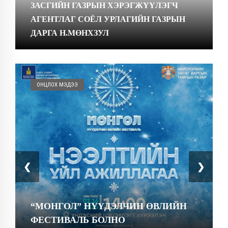
ЗАСГИЙН ГАЗРЫН ХЭРЭГЖҮҮЛЭГЧ
АГЕНТЛАГ СОЁЛ УРЛАГИЙН ГАЗРЫН
ДАРГА Н.МӨНХЗУЛ
ОНЦЛОХ МЭДЭЭ
❮
❯
“МОНГОЛ” НҮҮДЭЛЧИН ӨВЛИЙН
ФЕСТИВАЛЬ БОЛНО