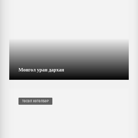
Монгол уран дархан
ТӨСӨЛ ХӨТӨЛБӨР