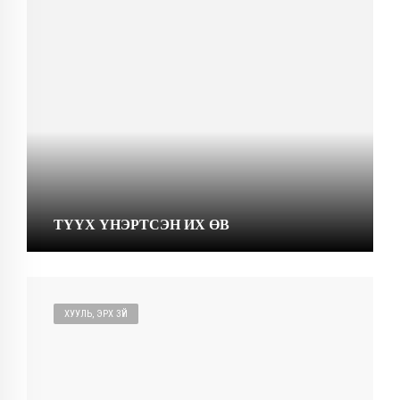
ТҮҮХ ҮНЭРТСЭН ИХ ӨВ
ХУУЛЬ, ЭРХ ЗҮЙ