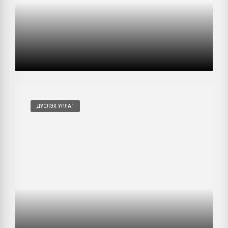
"СОЁЛЫН БҮТЭЭЛЧ САР" Хөтөлбөр - Хэнтий
аймаг
2024/11/09
"СОЁЛЫН БҮТЭЭЛЧ САР" Хөтөлбөр -
Улаанбаатар хот
2024/11/09
"СОЁЛЫН БҮТЭЭЛЧ САР" Хөтөлбөр -
Баянхонгор аймаг
ДҮРСЛЭХ УРЛАГ
2024/11/09
"СОЁЛЫН БҮТЭЭЛЧ САР" Хөтөлбөр - Дорнод
аймаг
2024/11/09
"СОЁЛЫН БҮТЭЭЛЧ САР" Хөтөлбөр - Ховд
аймаг
2024/11/09