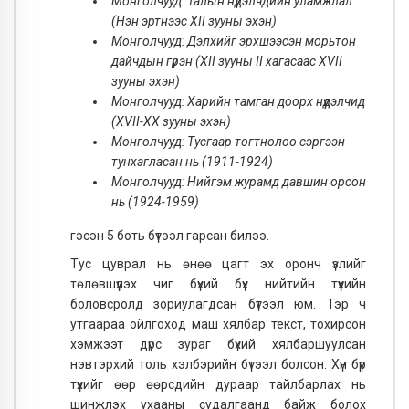
Монголчууд: Талын нүүдэлчдийн уламжлал
(Нэн эртнээс XII зууны эхэн)
Монголчууд: Дэлхийг эрхшээсэн морьтон
дайчдын гүрэн (XII зууны II хагасаас XVII
зууны эхэн)
Монголчууд: Харийн тамган доорх нүүдэлчид
(XVII-XX зууны эхэн)
Монголчууд: Тусгаар тогтнолоо сэргээн
тунхагласан нь (1911-1924)
Монголчууд: Нийгэм журамд давшин орсон
нь (1924-1959)
гэсэн 5 боть бүтээл гарсан билээ.
Тус цуврал нь өнөө цагт эх оронч үзлийг
төлөвшүүлэх чиг бүхий бүх нийтийн түүхийн
боловсролд зориулагдсан бүтээл юм. Тэр ч
утгаараа ойлгоход маш хялбар текст, тохирсон
хэмжээт дүрс зураг бүхий хялбаршуулсан
нэвтэрхий толь хэлбэрийн бүтээл болсон. Хүн бүр
түүхийг өөр өөрсдийн дураар тайлбарлах нь
шинжлэх ухааны судалгаанд байж болох