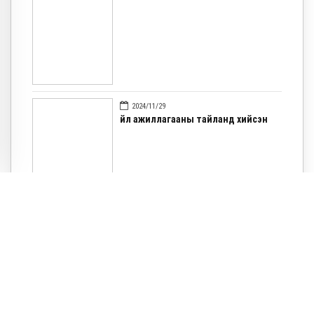
2024/11/29
Үйл ажиллагааны тайланд хийсэн