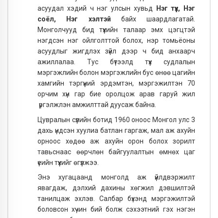
асуудал хэдий ч нэг улсын хувьд
Нэг түүх, Нэг
соёл, Нэг хэлтэй
байх шаардлагатай.
Монголчууд бид түүхийн талаар эмх цэгцтэй
нэгдсэн нэг ойлголттой болох, нэр томьёоны
асуудлыг жигдлэх зүйл дээр ч бид анхаарч
ажиллалаа. Тус бүтээлд түүх судлалын
мэргэжлийн болон мэргэжлийн бус өнөө цагийн
хамгийн тэргүүний эрдэмтэн, мэргэжилтэн 70
орчим хүн гар бие оролцож арав гаруй жил
үргэлжлэн амжилттай дуусаж байна.
Цувралын сүүлийн ботид 1960 оноос Монгол улс 3
дахь үндсэн хуулиа батлан гаргаж, мал аж ахуйн
орноос хөдөө аж ахуйн орон болох зорилт
тавьснаас өөрчлөн байгуулалтын өмнөх цаг
үеийн түүхийг өгүүлжээ.
Энэ хугацаанд монголд аж үйлдвэржилт
явагдаж, дэлхий дахины хөгжил дэвшилтэй
танилцаж эхлэв. Салбар бүхэнд мэргэжилтэй
боловсон хүчин бий болж сэхээтний гэх нэгэн