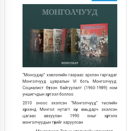
“Монсудар” хэвлэлийн газраас эрхлэн гаргадаг
Монголчууд цувралын VI боть Монголчууд:
Социалист бүтээн байгуулалт (1960-1989) ном
уншигчдын хүртээл боллоо.
2010 оноос эхэлсэн “Монголчууд” төслийн
хүрээнд Монгол нутагт хүн амьдарч эхэлсэн
цагаас авхуулан 1990 оныг хүртэлх
монголчуудын түүхийг харуулсан