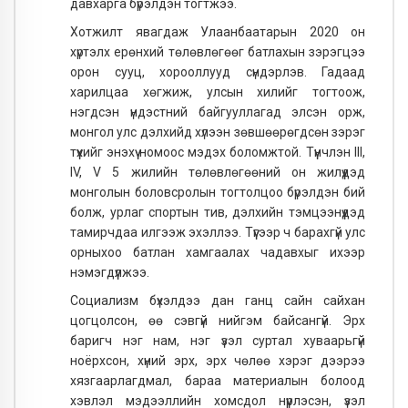
давхарга бүрэлдэн тогтжээ.
Хотжилт явагдаж Улаанбаатарын 2020 он
хүртэлх ерөнхий төлөвлөгөөг батлахын зэрэгцээ
орон сууц, хорооллууд сүндэрлэв. Гадаад
харилцаа хөгжиж, улсын хилийг тогтоож,
нэгдсэн үндэстний байгууллагад элсэн орж,
монгол улс дэлхийд хүлээн зөвшөөрөгдсөн зэрэг
түүхийг энэхүү номоос мэдэх боломжтой. Түүнчлэн III,
IV, V 5 жилийн төлөвлөгөөний он жилүүдэд
монголын боловсролын тогтолцоо бүрэлдэн бий
болж, урлаг спортын тив, дэлхийн тэмцээнүүдэд
тамирчдаа илгээж эхэллээ. Түүгээр ч барахгүй улс
орныхоо батлан хамгаалах чадавхыг ихээр
нэмэгдүүлжээ.
Социализм бүхэлдээ дан ганц сайн сайхан
цогцолсон, өө сэвгүй нийгэм байсангүй. Эрх
баригч нэг нам, нэг үзэл суртал хуваарьгүй
ноёрхсон, хүний эрх, эрх чөлөө хэрэг дээрээ
хязгаарлагдмал, бараа материалын болоод
хэвлэл мэдээллийн хомсдол нүүрлэсэн, үзэл