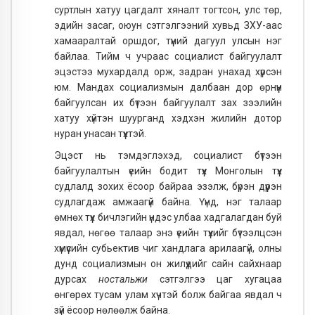
суртлын хатуу цагдалт хяналт тогтсон, улс төр,
эдийн засаг, оюун сэтгэлгээний хувьд ЗХУ-аас
хамааралтай оршдог, түүний дагуул улсын нэг
байлаа. Тийм ч учраас социалист байгуулалт
эцэстээ мухардалд орж, задран унахад хүрсэн
юм. Мандах социализмын далбаан дор өрнүүн
байгуулсан их бүтээн байгуулалт зах зээлийн
хатуу хүйтэн шуурганд хэдхэн жилийн дотор
нуран унасан түүхтэй.
Эцэст нь тэмдэглэхэд, социалист бүтээн
байгуулалтын үеийн бодит түүх Монголын түүх
судлалд зохих ёсоор байраа эзэлж, бүрэн дүүрэн
судлагдаж амжаагүй байна. Үүнд, нэг талаар
өмнөх түүх бичлэгийн үндэс улбаа хадгалагдан буй
явдал, нөгөө талаар энэ үеийн түүхийг бүтээлцсэн
хүмүүсийн субьектив чиг хандлага арилаагүй, олны
дунд социализмын он жилүүдийг сайн сайхнаар
дурсах
ностальжи
сэтгэлгээ цаг хугацаа
өнгөрөх тусам улам хүчтэй болж байгаа явдал ч
зүй ёсоор нөлөөлж байна.