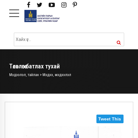
Төлөвлөгөө батлах тухай
Мэдээлэл, тайлан > Мэдээ, мэдээлэл
Tweet This