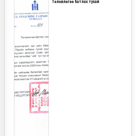
Төлөвлөгөө батлах тухай