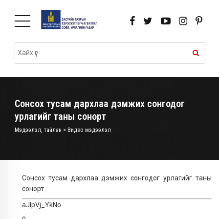
Сонсох тусам дархлаа дэмжих сонгодог
урлагийг таны сонорт
Мэдээлэл, тайлан > Видео мэдээлэл
Сонсох тусам дархлаа дэмжих сонгодог урлагийг таны
сонорт
aJIpVj_YkNo