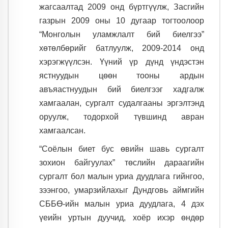
жагсаалтад 2009 онд бүртгүүлж, Засгийн
газрын 2009 оны 10 дугаар тогтоолоор
“Монголын уламжлалт бий биелгээ”
хөтөлбөрийг батлуулж, 2009-2014 онд
хэрэгжүүлсэн. Үүний үр дүнд үндэстэн
ястнуудын цөөн тооны ардын
авъяастнуудын бий биелгээг хадгалж
хамгаалан, сургалт судалгааны эргэлтэнд
оруулж, тодорхой түвшинд авран
хамгаалсан.
“Соёлын биет бус өвийн шавь сургалт
зохион байгуулах” төслийн дараагийн
сургалт бол малын уриа дуудлага гийнгоо,
зээнгоо, умарзийлахыг Дундговь аймгийн
СББӨ-ийн малын уриа дуудлага, 4 дэх
үеийн уртын дуучид, хоёр ихэр өндөр