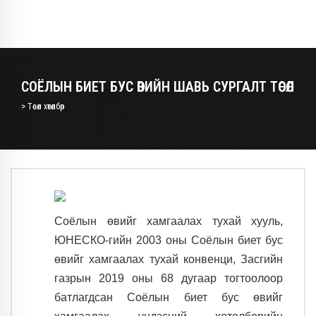
СОЁЛЫН БИЕТ БУС ӨВИЙН ШАВЬ СУРГАЛТ ТӨСӨЛ
> Төсөл хөтөлбөр
Соёлын өвийг хамгаалах тухай хууль,
ЮНЕСКО-гийн 2003 оны Соёлын биет бус
өвийг хамгаалах тухай конвенци, Засгийн
газрын 2019 оны 68 дугаар тогтоолоор
батлагдсан Соёлын биет бус өвийг