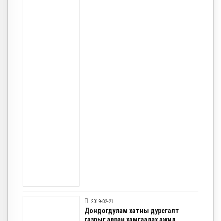
2019-02-21
Дондогдулам хатны дурсгалт
газрыг авран хамгаалах ажил