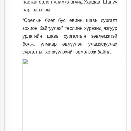
настан өвлөн уламжлагчид Хандаа, Шануу
нар заах юм.
“Соёлын биет бус өвийн шавь сургалт
зохион байгуулах” төслийн хүрээнд язгуур
урлагийн шавь сургалтын зөвлөмжтэй
болж, улмаар өвлүүлэн уламжлуулах
сургалтыг хөгжүүлэхийг эрмэлзэж байна.