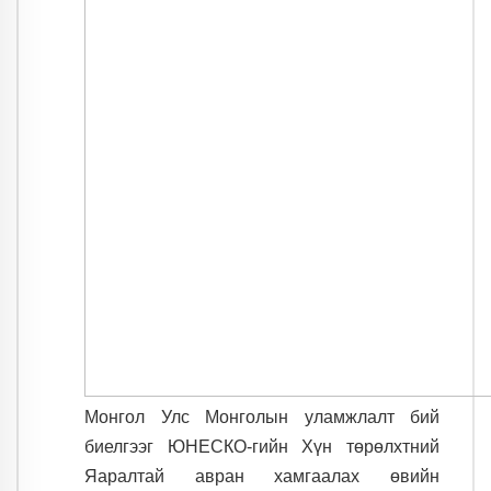
Монгол Улс Монголын уламжлалт бий
биелгээг ЮНЕСКО-гийн Хүн төрөлхтний
Яаралтай авран хамгаалах өвийн