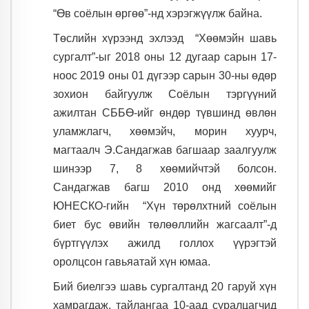
“Өв соёлын өргөө”-нд хэрэгжүүлж байна.
Төслийн хүрээнд эхлээд “Хөөмэйн шавь
сургалт”-ыг 2018 оны 12 дугаар сарын 17-
ноос 2019 оны 01 дүгээр сарын 30-ны өдөр
зохион байгуулж Соёлын тэргүүний
ажилтан СББӨ-ийг өндөр түвшинд өвлөн
уламжлагч, хөөмэйч, морин хуурч,
магтаалч Э.Сандагжав багшаар заалгуулж
шинээр 7, 8 хөөмийчтэй болсон.
Сандагжав багш 2010 онд хөөмийг
ЮНЕСКО-гийн “Хүн төрөлхтний соёлын
биет бус өвийн төлөөллийн жагсаалт”-д
бүртг
үүлэх ажилд голлох үүрэгтэй
оролцсон гавьяатай хүн юмаа.
Бий биелгээ шавь сургалтанд 20 гаруй хүн
хамрагдаж, тайлангаа 10-аад суралцагчид