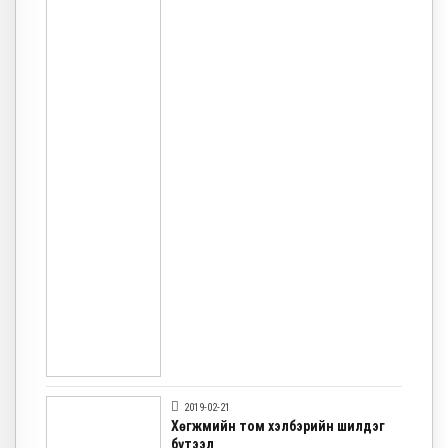
2019-02-21
Хөгжмийн том хэлбэрийн шилдэг
бүтээл