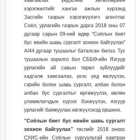
хамгаалах үндэсний хөтөлбөрийн
хэрэгжилтийг хангах ажлын хүрээнд
Засгийн газрын хэрэгжүүлэгч агентлаг
Соёл, урлагийн газрын дарга 2018 оны 07
дугаар сарын 09-ний өдөр “Соёлын биет
бус өвийн шавь сургалт зохион байгуулах”
А
/
44 дугаар тушаалыг баталсан билээ. Тус
тушаалын зорилго бол СББӨ-ийн Язгуур
урлагийн ай савын төрөл зүйлүүдийг
хадгалж хамгаалах, үеэс үед өвлүүлэх,
гэрийн болон шавь сургалт, албан болон
албан бус сургалтыг өргөжүүлэх, өвлөн
уламжлагчдын хүрээг бэхжүүлэх, язгуур
урлагийг баяжуулан хөгжүүлэхэд оршино.
“Соёлын биет бус өвийн шавь сургалт
зохион байгуулах”
төслийг 2018 оноос
СУИС-ийн Соёлын сургуультай хамтран