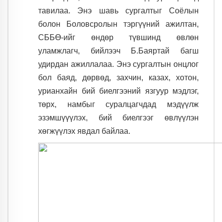
тавилаа. Энэ шавь сургалтыг Соёлын
болон Боловсролын тэргүүний ажилтан,
СББӨ-ийг өндөр түвшинд өвлөн
уламжлагч, бийлээч Б.Баяртай багш
удирдан ажиллалаа. Энэ сургалтын онцлог
бол баяд, дөрвөд, захчин, казах, хотон,
урианхайн бий биелгээний язгуур мэдлэг,
төрх, намбыг суралцагчдад мэдүүлж
эзэмшүүүлэх, бий биелгээг өвлүүлэн
хөгжүүлэх явдал байлаа.