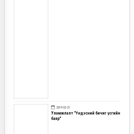
2019-02-21
Уламжлалт "Үндэсний бичиг үсгийн
баяр"