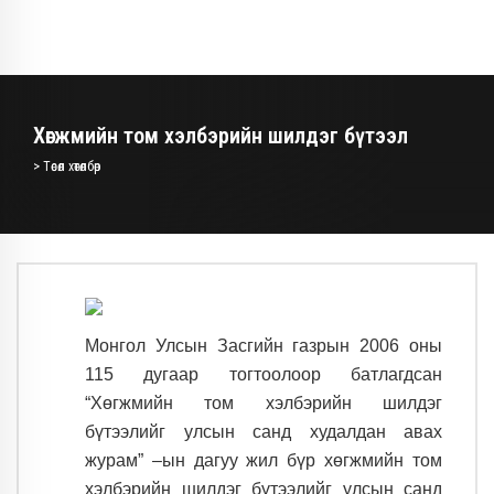
Хөгжмийн том хэлбэрийн шилдэг бүтээл
> Төсөл хөтөлбөр
Монгол Улсын Засгийн газрын 2006 оны
115 дугаар тогтоолоор батлагдсан
“Хөгжмийн том хэлбэрийн шилдэг
бүтээлийг улсын санд худалдан авах
журам” –ын дагуу жил бүр хөгжмийн том
хэлбэрийн шилдэг бүтээлийг улсын санд