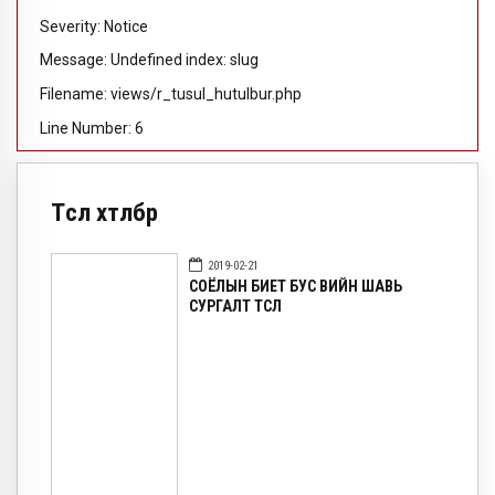
Severity: Notice
Message: Undefined index: slug
Filename: views/r_tusul_hutulbur.php
Line Number: 6
Төсөл хөтөлбөр
2019-02-21
СОЁЛЫН БИЕТ БУС ӨВИЙН ШАВЬ
СУРГАЛТ ТӨСӨЛ