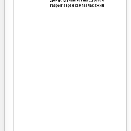
Дондогдулам хатны дурсгалт
газрыг авран хамгаалах ажил