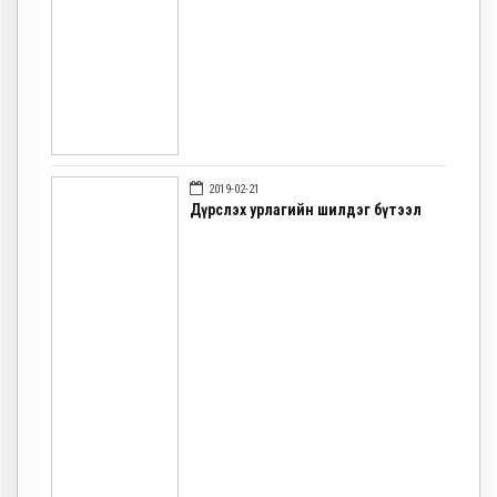
2019-02-21
Дүрслэх урлагийн шилдэг бүтээл