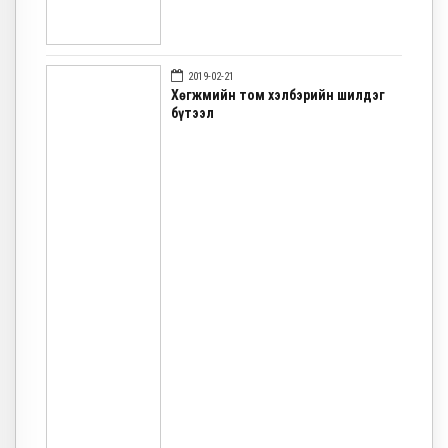
2019-02-21
Хөгжмийн том хэлбэрийн шилдэг
бүтээл