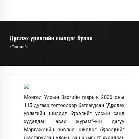
Дүрслэх урлагийн шилдэг бүтээл
> Төсөл хөтөлбөр
Монгол Улсын Засгийн газрын 2006 оны
115 дугаар тогтоолоор батлагдсан “Дүрслэх
урлагийн шилдэг бүтээлийг улсын санд
худалдан авах журам”-ын дагуу
Мэргэжлийн зөвлөл шилдэг бүтээлүүдийг
шалгаруулан улсын сан хөмрөгт худалдан