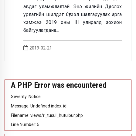
авдаг уламжлалтай. Энэ жилийн Дүрслэх
урлагийн шилдэг бүтээл шалгаруулах арга
хэмжээ 2019 оны III улиралд зохион
байгуулагдана...
2019-02-21
A PHP Error was encountered
Severity: Notice
Message: Undefined index: id
Filename: views/r_tusul_hutulbur.php
Line Number: 5