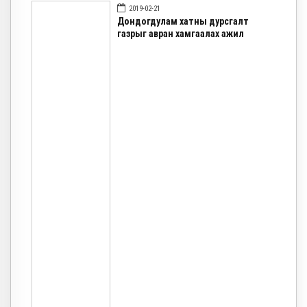
2019-02-21
Дондогдулам хатны дурсгалт
газрыг авран хамгаалах ажил