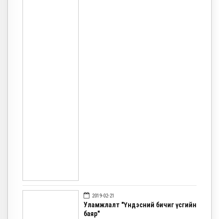
2019-02-21
Уламжлалт "Үндэсний бичиг үсгийн
баяр"