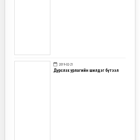
2019-02-21
Дүрслэх урлагийн шилдэг бүтээл