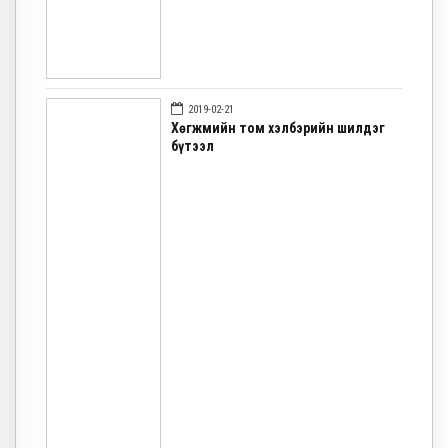
2019-02-21
Хөгжмийн том хэлбэрийн шилдэг
бүтээл