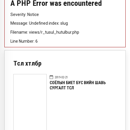
A PHP Error was encountered
Severity: Notice
Message: Undefined index: slug
Filename: views/r_tusul_hutulbur.php
Line Number: 6
Төсөл хөтөлбөр
2019-02-21
СОЁЛЫН БИЕТ БУС ӨВИЙН ШАВЬ
СУРГАЛТ ТӨСӨЛ