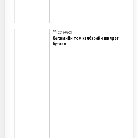
2019-02-21
Хөгжмийн том хэлбэрийн шилдэг
бүтээл