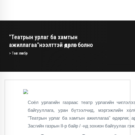
"Театрын урлаг ба хамтын
ажиллагаа"нээлттэй өдөрлөг болно
> Төсөл хөтөлбөр
Соёл урлагийн газраас театр урлагийн чиглэлэ
байгууллага, уран бүтээлчид, мэргэжлийн хо
"Театрын урлаг ба хамтын ажиллагаа" өдөрлөг, а
Засгийн газрын II-р байр / -нд зохион байгуулах гэ