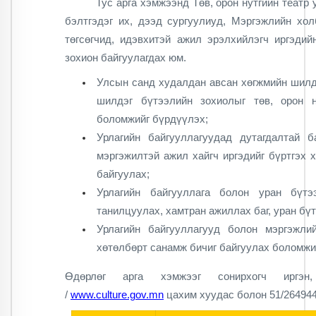
Тус арга хэмжээнд
Төв, орон нутгийн театр
бэлтгэдэг их, дээд сургуулиуд,
Мэргэжлийн хо
төгсөгчид, идэвхитэй ажил эрэлхийлэгч иргэди
зохион байгуулагдах юм.
Улсын санд худалдан авсан хөгжмийн шилдэ
шилдэг бүтээлийн зохиолыг төв, орон н
боломжийг бүрдүүлэх;
Урлагийн байгууллагуудад дутагдалтай 
мэргэжилтэй ажил хайгч иргэдийг бүртгэх 
байгуулах;
Урлагийн байгууллага болон уран бүт
танилцуулах, хамтран ажиллах баг, уран б
Урлагийн байгууллагууд болон мэргэжл
хөтөлбөрт санамж бичиг байгуулах боломжи
Өдөрлөг арга хэмжээг сонирхогч иргэн
/
www.culture.gov.mn
цахим хуудас болон 51/264944