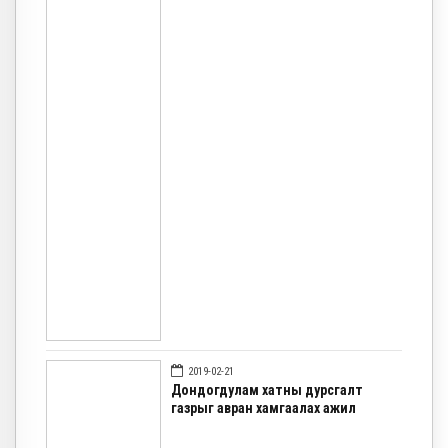
2019-02-21
Дондогдулам хатны дурсгалт
газрыг авран хамгаалах ажил