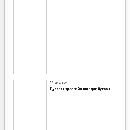
2019-02-21
Дүрслэх урлагийн шилдэг бүтээл