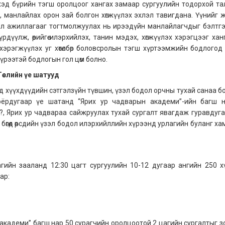
үхэд бүрийн тэгш оролцоог хангах замаар сургуулийн тодорхой та
ах, манлайлах орон зай болгон хөгжүүлэх эхлэл тавигдана. Үүнийг 
үйл ажиллагааг тогтмолжуулах нь ирээдүйн манлайлагчдыг бэлтгэ
дүүлж, өөрийгөө илэрхийлэх, танин мэдэх, хөгжүүлэх хэрэгцээг хан
н хэрэгжүүлэх уг хөтөлбөр боловсролын тэгш хүртээмжийн бодлогод нөл
үрээтэй бодлогын гол цөм болно.
Төслийн үе шатууд
нд хүүхдүүдийн сэтгэлзүйн түвшин, үзэл бодол орчны тухай санаа б
Хоёрдугаар үе шатанд “Ярих ур чадварын академи”-ийн багш 
, Ярих ур чадвараа сайжруулах тухай сургалт явагдаж гуравдуга
 бөгөөд өөрсдийн үзэл бодол илэрхийллийн хүрээнд урлагийн буланг х
гийн зааланд 12:30 цагт сургуулийн 10-12 дугаар ангийн 250 х
ар:
 академи” багш нар 50 сурагчийн оролцоотой 2 цагийн сургалтыг з