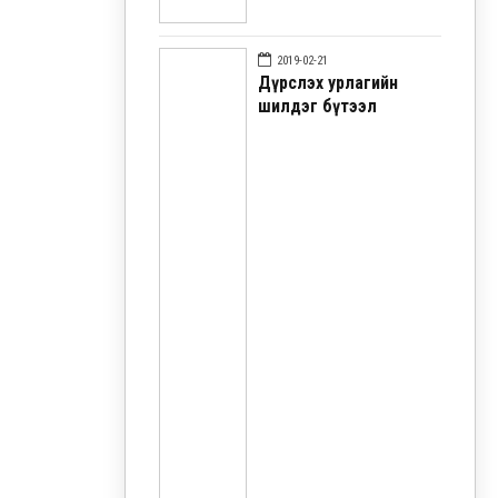
2019-02-21
Дүрслэх урлагийн
шилдэг бүтээл