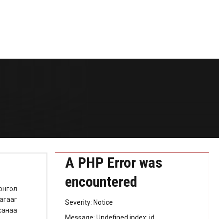
A PHP Error was
encountered
онгол
агааг
Severity: Notice
санаа
Message: Undefined index: id