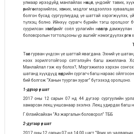
улмаар ирээдүйд манлайлах нөхцөл, үндсийг тавих, хү
өөрийгөө илэрхийлэх, хөгжих, мэдлэг мэдээллээ хуваалц
болгон бусад сургуулиудад үе шаттай хэрэгжүүлэх, 
түлхэц болно. Ийнхүү сурагч бүрийн тэгш оролцоог бүр
суурилсан хөтөлбөрийг соёл урлагийн нөлөөллөөр дамжуула
боловсролын тогтолцооны үр ашгийг нэмэгдүүлэх өргөн х
Төсөл гурван үндсэн үе шаттай явагдана. Эхний үе шата
нээх зорилготойгоор сэтгэлзүйч багш ажиллана. 
Манлайлал гэж юу болох?, Мэргэжилээ хэрхэн сонгох?
шатанд хүүхдүүд өнөөдрийн сургагч багш нараас ойлгосон
бий болгож “Ханын туурган зураг” бүтээхэд оролцоно.
1-дүгээр үе шат
2017 оны 12 сарын 07 нд 44 дүгээр сургуулийн урла
хамарсан лекц уншсанаар эхэлнэ. Лекц удирдах багш н
Г.Өлзийсайхан “Аз жаргалын боловсрол” ТББ
2-дугаар үе шат
2017 оны 12 сарын 07 нд 14:00 цагт “Ярих ур чадварын