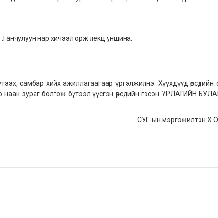
Г.Ганчулуун нар хичээл орж лекц уншина.
тээх, самбар хийх ажиллагаагаар үргэлжилнэ. Хүүхдүүд өөрсдийн 
 наан зураг болгож бүтээл үүсгэн өөрсдийн гэсэн УРЛАГИЙН БУЛА
СУГ-ын мэргэжилтэн Х.