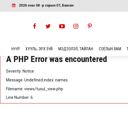
A PHP Error was encountered
2026 оны 08 -р сарын 07, Баасан
Severity: Notice
Message: Undefined index: id
Filename: views/tusul_view.php
Line Number: 5
НҮҮР
ХУУЛЬ, ЭРХ ЗҮЙ
МЭДЭЭЛЭЛ, ТАЙЛАН
СОЁЛЫН ЯАМ
A PHP Error was encountered
Severity: Notice
Message: Undefined index: names
Filename: views/tusul_view.php
Line Number: 6