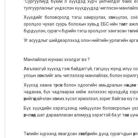
"Сургуулиуд бүхий л хүүхдэд хүрч үйлчилдэг байх 
тулгуурласныг үндэслэн хүүхдүүдэд чиглэсэн манлайллы
Хүүхдийг боловсролд тэгш хамруулах, хөгжүүлэх, соё
оролцоо чухал суурь болохын хувьд ЕБС-ийн төсөлт ажлы
бүрдүүлэн, сурагч бүрийн тэгш оролцоог хангасан төсл
Уг асуудлыг шийдвэрлэхэд олон нийтийн урлагийн аргачл
Манлайлал юунаас эхэлдэг вэ ?
Авъяасгүй хүүхэд гэж байдаггүй, гагцхүү юунд илүү сон
улсын хөгжлийг аль чиглэлээр манлайлах, болон зорилг
Хүүхэд хаана төрсөн болон одоогийн амьдралын нөхцөлөө
чадахаа, бүх чадлаараа хийж эхлэхээс ирээдүйд хэрхэ
өөрийгөө дайчлан хөгжих хүсэл эрмэлзэл, зориг байгаа юу гэд
Бүх хүүхдийн хэрэгцээнд нийцүүлэн боловсролын үзэ
өөрчлөхөд шат дараалласан алхмууд хэрэгтэй ба уг төсөл үү
Төслийн хүрээнд явагдсан хөтөлбөрийн дүнд сурагчдын өөр