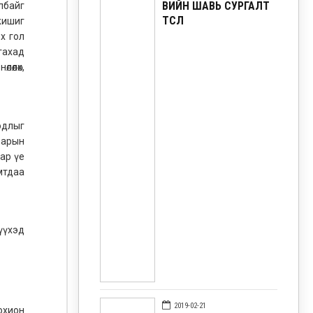
ӨВИЙН ШАВЬ СУРГАЛТ
лбайг
ТӨСӨЛ
жишиг
х гол
гахад
өөлөх,
одлыг
нарын
ар үе
амтдаа
үүхэд
2019-02-21
охион