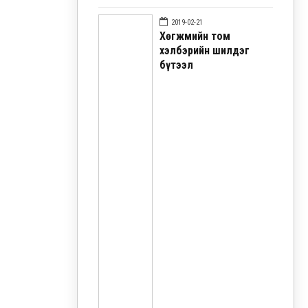
2019-02-21
Хөгжмийн том
хэлбэрийн шилдэг
бүтээл