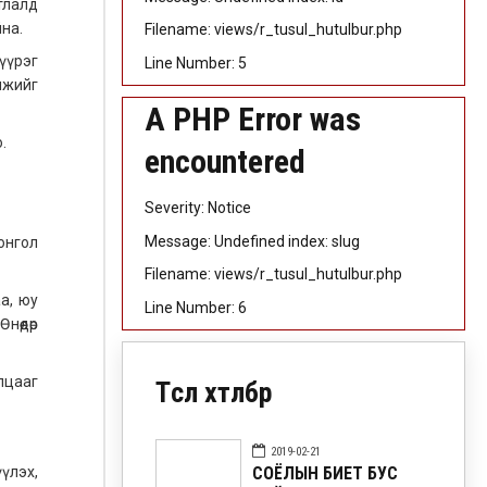
тлалд
на.
Filename: views/r_tusul_hutulbur.php
үүрэг
Line Number: 5
омжийг
A PHP Error was
.
encountered
Severity: Notice
Message: Undefined index: slug
онгол
Filename: views/r_tusul_hutulbur.php
а, юу
Line Number: 6
өөдөр
лцааг
Төсөл хөтөлбөр
2019-02-21
СОЁЛЫН БИЕТ БУС
үүлэх,