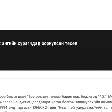
х ангийн сурагчдад зориулсан төсөл
р батлагдсан “Төрөөс соёлын талаар баримтлах бодлогод “4.2.1 М
амжлалаа нандигнан дээдэлдэг иргэн болгож төлөвшүүлэх үйл ажилл
 1994 онд гаргасан ЮНЕСКО-гийн "Нээлттэй удирдамж"-ийн гол 