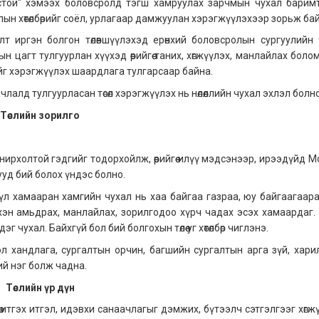
ёстой" хэмээх боловсролд тэгш хамруулах зарчмын чухал барим
н хөтөлбөрийг соёл, урлагаар дамжуулан хэрэгжүүлэхээр зорьж бай
лт иргэн болгон төлөвшүүлэхэд ерөнхий боловсролын сургуулийн 
н цагт тулгуурлан хүүхэд өөрийгөө таних, хөгжүүлэх, манлайлах бол
ийг хэрэгжүүлэх шаардлага тулгарсаар байна.
алд тулгуурласан төсөл хэрэгжүүлэх нь нөлөөллийн чухал эхлэл болно
Төслийн зорилго
ирхолтой гэдгийг тодорхойлж, өөрийгөө илүү мэдсэнээр, ирээдүйд М
ууд бий болох үндэс болно.
с үл хамааран хамгийн чухал нь хаа байгаа газраа, юу байгаагаара
н амьдрах, манлайлах, зорилгодоо хүрч чадах эсэх хамаардаг. Өн
эг чухал. Байхгүй бол бий болгохын төлөө уг хөтөлбөр чиглэнэ.
л хандлага, сургалтын орчин, багшийн сургалтын арга зүй, хари
ний нэг болж чадна.
Төслийн үр дүн
төө итгэх итгэл, идэвхи санаачлагыг дэмжих, бүтээлч сэтгэлгээг хөгж