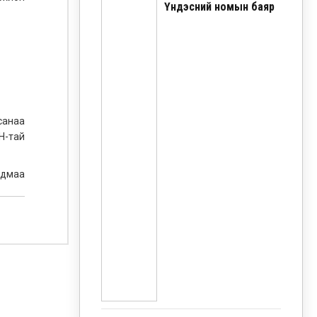
Үндэсний номын баяр
санаа
Н-тай
Одмаа