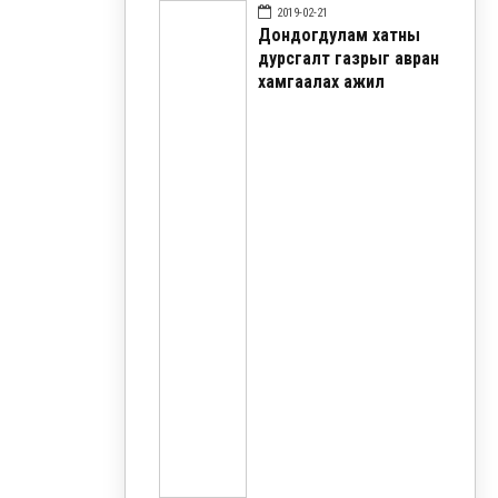
2019-02-21
Дондогдулам хатны
дурсгалт газрыг авран
хамгаалах ажил