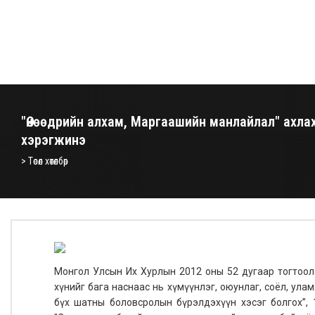
"Өнөөдрийн алхам, Маргаашийн манлайлал" ахла
хэрэгжинэ
> Төсөл хөтөлбөр
Монгол Улсын Их Хурлын 2012 оны 52 дугаар тогтоолоо
хүнийг бага наснаас нь хүмүүнлэг, оюунлаг, соёл, ул
бүх шатны боловсролын бүрэлдэхүүн хэсэг болгох”,