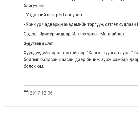
байгуулна.
- Үндэсний лектр Б.Ганпүрэв
- Ярих ур чадварын академийн тэргүүн, сэтгэл судлаач 
Сэдэв : Ярих ур чадвар, Илтгэх урлаг, Манлайлал
3-дугаар үе шат
Хүүхдүүдийн оролцоотойгоор “Ханын туурган зураг” бү
бодлыг бэлдсэн цаасан дээр бичиж зурж самбар дээр
болох юм.
2017-12-06