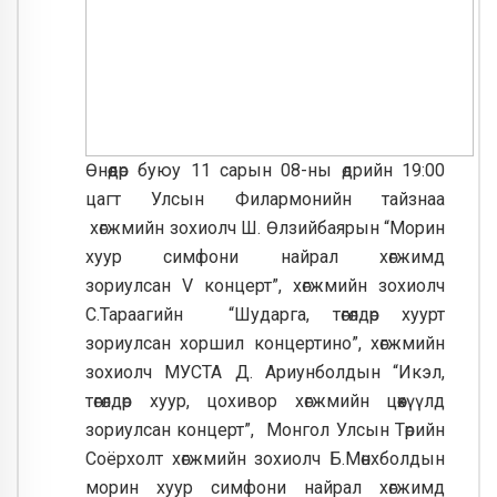
Өнөөдөр буюу 11 са
рын 08-ны өдрийн 19:00
цагт Улсын Филармонийн тайзнаа
хөгжмийн зохиолч Ш. Өлзийбаярын “Морин
хуур симфони найрал хөгжимд
зориулсан
V
концерт”, хөгжмийн зохиолч
С.Тараагийн “Шударга, төгөлдөр хуурт
зориулсан хоршил концертино”, хөгжмийн
зохиолч МУСТА Д. Ариунболдын “Икэл,
төгөлдөр хуур, цохивор хөгжмийн цөөхүүлд
зориулсан концерт”, Монгол Улсын Төрийн
Соёрхолт хөгжмийн зохиолч Б.Мөнхболдын
морин хуур симфони найрал хөгжимд