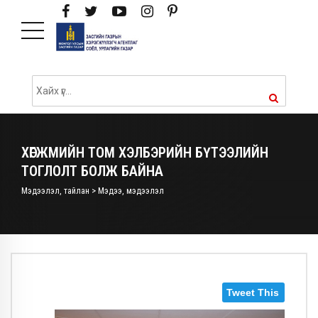
ХӨГЖМИЙН ТОМ ХЭЛБЭРИЙН БҮТЭЭЛИЙН
ТОГЛОЛТ БОЛЖ БАЙНА
Мэдээлэл, тайлан > Мэдээ, мэдээлэл
Tweet This