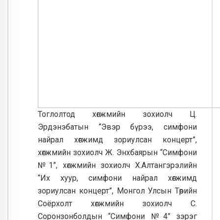
Тоглолтод хөгжмийн зохиолч Ц.
Эрдэнэбатын “Эвэр бүрээ, симфони
найрал хөгжимд зориулсан концерт”,
хөгжмийн зохиолч Ж. Энхбаярын “Симфони
№1”, хөгжмийн зохиолч Х.Алтангэрэлийн
“Их хуур, симфони найрал хөгжимд
зориулсан концерт”, Монгол Улсын Төрийн
Соёрхолт хөгжмийн зохиолч С.
Соронзонболдын “Симфони №4” зэрэг