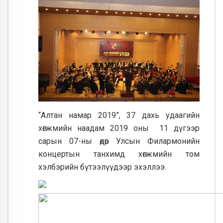
“Алтан намар 2019”, 37 дахь удаагийн
хөгжмийн наадам 2019 оны 11 дүгээр
сарын 07-ны өдөр Улсын Филармонийн
концертын танхимд хөгжмийн том
хэлбэрийн бүтээлүүдээр эхэллээ.