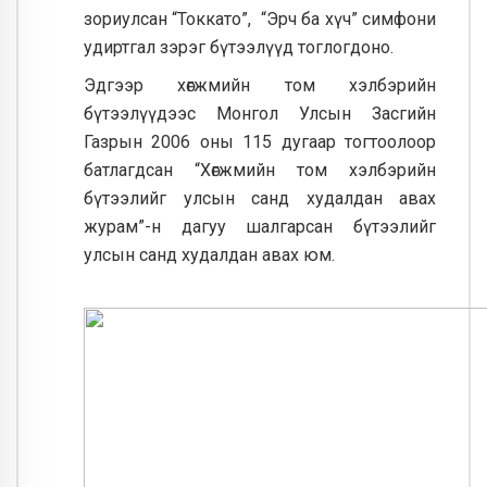
зориулсан
“
Токкато”,
“
Эрч ба хүч” симфони
удиртгал зэрэг бүтээлүүд тоглогдоно.
Эдгээр хөгжмийн том хэлбэрийн
бүтээлүүдээс Монгол Улсын Засгийн
Газрын 2006 оны 115 дугаар тогтоолоор
батлагдсан “Хөгжмийн том хэлбэрийн
бүтээлийг улсын санд худалдан авах
журам”-н дагуу шалгарсан бүтээлийг
улсын санд худалдан авах юм.