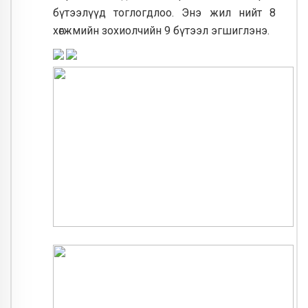
бүтээлүүд тоглогдлоо. Энэ жил нийт 8
хөгжмийн зохиолчийн 9 бүтээл эгшиглэнэ.