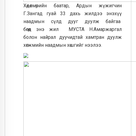
Хөдөлмөрийн баатар, Ардын жүжигчин
Г.Зангад
гуай
33 дахь жилдээ
энэхүү
наадмын сүлд дууг дуулж байгаа
бөгөөд
энэ
жил
МУСТА Н.Амаржаргал
б
олон
найрал дуучидтай
хамтран
дуулж
хөгжмийн наадмын хөшгийг нээлээ
.