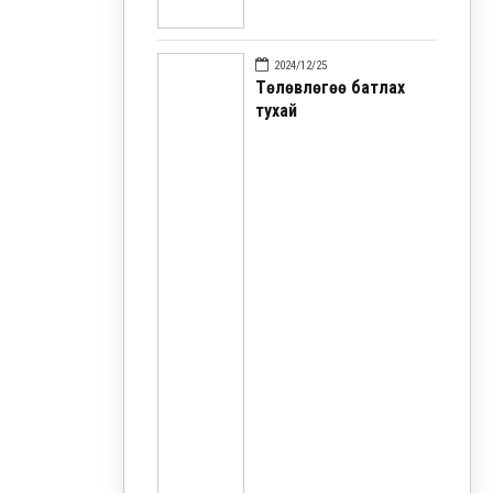
2024/12/25
Төлөвлөгөө батлах
тухай