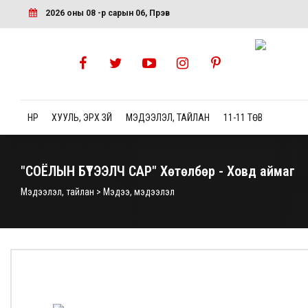
2026 оны 08 -р сарын 06, Пүрэв
НҮҮР
ХУУЛЬ, ЭРХ ЗҮЙ
МЭДЭЭЛЭЛ, ТАЙЛАН
11-11 ТӨВ
"СОЁЛЫН БҮТЭЭЛЧ САР" Хөтөлбөр - Ховд аймаг
Мэдээлэл, тайлан > Мэдээ, мэдээлэл