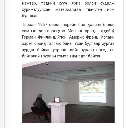
намтар, тэдний хууч яриа болон судалж
хуримтлуулсан материалдаа түшиглэн ном
бүтээжээ.
Тэрээр 1967 оноос өөрийн бие даасан болон
хамтын үзэсгэлэнгүүдээ Монгол оронд төдийгүй
Герман, Финланд, Япон, Америк, Франц, Испани
зэрэг оронд гаргаж байв. Усан будгаар зургаа
зурдаг байсан учраас түүнийг зураач нөхөд нь
байгалийн зураач хэмээн дүгнэдэг байсан.