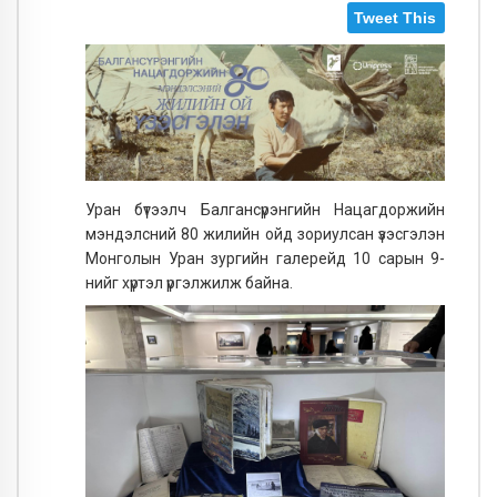
Tweet This
Уран бүтээлч Балгансүрэнгийн Нацагдоржийн
мэндэлсний 80 жилийн ойд зориулсан үзэсгэлэн
Монголын Уран зургийн галерейд 10 сарын 9-
нийг хүртэл үргэлжилж байна.