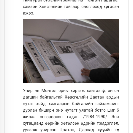
хэмээн Хөвсгөлийн тайгаар овоглоход хүргэсэн
ажээ.
Учир нь Монгол орны хиртэж сэвтээгүй, онгон
дагшин байгальтай Хөвсгөлийн Цаатан ардын
нутаг хойд хязгаарын байгалийн гайхамшигт
дурлан биширч энэ нутагт уяатай ботго шиг 6
жилээ өнгөрөөсөн гэдэг. /1984-1990/ Энэ
хугацаанд өөрийн хөтөлсөн өдрийн тэмдэглэл,
уулзаж учирсан Цаатан, Дархад хүмүүсийн түүх