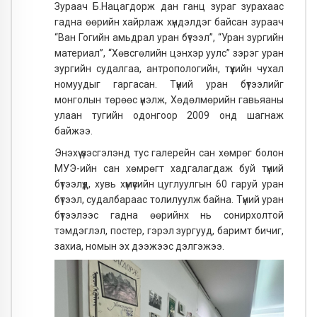
Зураач Б.Нацагдорж дан ганц зураг зурахаас
гадна өөрийн хайрлаж хүндэлдэг байсан зураач
“Ван Гогийн амьдрал уран бүтээл”, “Уран зургийн
материал”, “Хөвсгөлийн цэнхэр уулс” зэрэг уран
зургийн судалгаа, антропологийн, түүхийн чухал
номуудыг гаргасан. Түүний уран бүтээлийг
монголын төрөөс үнэлж, Хөдөлмөрийн гавьяаны
улаан тугийн одонгоор 2009 онд шагнаж
байжээ.
Энэхүү үзэсгэлэнд тус галерейн сан хөмрөг болон
МУЭ-ийн сан хөмрөгт хадгалагдаж буй түүний
бүтээлүүд, хувь хүмүүсийн цуглуулгын 60 гаруй уран
бүтээл, судалбараас толилуулж байна. Түүний уран
бүтээлээс гадна өөрийнх нь сонирхолтой
тэмдэглэл, постер, гэрэл зургууд, баримт бичиг,
захиа, номын эх дээжээс дэлгэжээ.