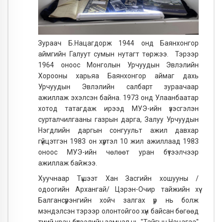
Зураач Б.Нацагдорж 1944 онд Баянхонгор
аймгийн Галуут сумын нутагт төржээ. Тэрээр
1964 оноос Монголын Урчуудын Эвлэлийн
Хорооны харьяа Баянхонгор аймаг дахь
Урчуудын Эвлэлийн салбарт зураачаар
ажиллаж эхэлсэн байна. 1973 онд Улаанбаатар
хотод татагдаж ирээд МУЭ-ийн үзэсгэлэн
сурталчилгааны газрын дарга, Залуу Урчуудын
Нэгдлийн даргын сонгуульт ажил давхар
гүйцэтгэн 1983 он хүртэл 10 жил ажиллаад 1983
оноос МУЭ-ийн чөлөөт уран бүтээлчээр
ажиллаж байжээ.
Хуучнаар Түшээт Хан Засгийн хошууны /
одоогийн Архангай/ Цэрэн-Очир тайжийн хүү
Балгансүрэнгийн хойч залгах үр нь болж
мэндэлсэн тэрээр олонтойгоо хүн байсан бөгөөд
түүний уран бүтээлийн замнал нь "Тайгын Нацагаа"