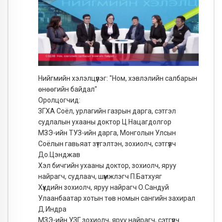
Нийгмийн хэлэлцүүлэг: "Ном, хэвлэлийн салбарын
өнөөгийн байдал"
Оролцогчид:
ЗГХА Соёл, урлагийн газрын дарга, сэтгэл
судлалын ухааны доктор Ц.Нацагдолгор
МЗЭ-ийн ТУЗ-ийн дарга, Монголын Улсын
Соёлын гавьяат зүтгэлтэн, зохиолч, сэтгүүлч
До.Цэнджав
Хэл бичгийн ухааны доктор, зохиолч, яруу
найрагч, судлаач, шүүмжлэгч П.Батхуяг
Хүүхдийн зохиолч, яруу найрагч О.Сандуй
Улаанбаатар хотын төв номын сангийн захирал
Д.Индра
МЗЭ-ийн УЗГ зохиолч, яруу найрагч, сэтгүүлч