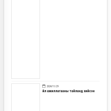
2024/11/29
Үйл ажиллагааны тайланд хийсэн