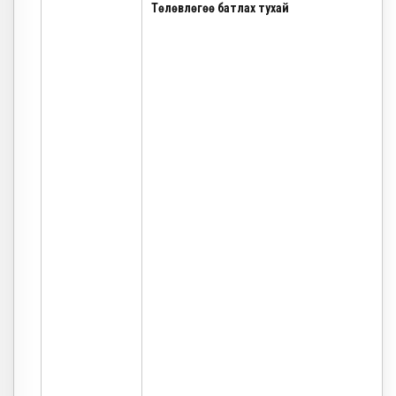
Төлөвлөгөө батлах тухай