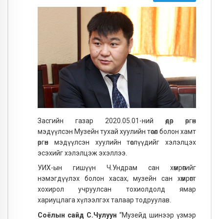
Засгийн газар 2020.05.01-ний өдөр өргөн
мэдүүлсэн Музейн тухай хуулийн төсөл болон хамт
өргөн мэдүүлсэн хуулийн төслүүдийг хэлэлцэх
эсэхийг хэлэлцэж эхэллээ.
УИХ-ын гишүүн Ч.Ундрам сан хөмрөгийг
нэмэгдүүлэх болон хасах, музейн сан хөмрөгт
хохирол учруулсан тохиолдолд ямар
хариуцлага хүлээлгэх талаар тодруулав.
Соёлын сайд С.Чулуун
“Музейд шинээр үзмэр