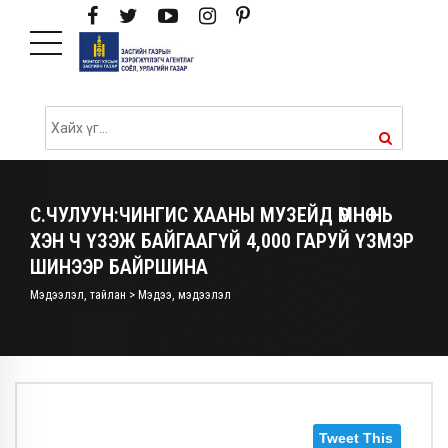
С.ЧУЛУУН:ЧИНГИС ХААНЫ МУЗЕЙД ӨМНӨ НЬ
ХЭН Ч ҮЗЭЖ БАЙГААГҮЙ 4,000 ГАРУЙ ҮЗМЭР
ШИНЭЭР БАЙРШИНА
Мэдээлэл, тайлан > Мэдээ, мэдээлэл
Tweet This