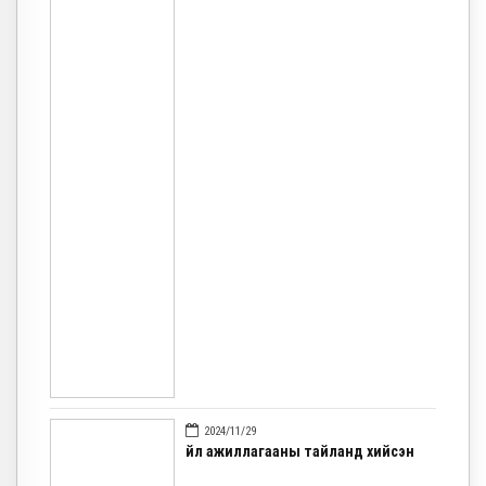
2024/11/29
Үйл ажиллагааны тайланд хийсэн