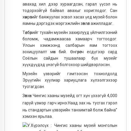
авахад хил дээр хураагдсан, гарал үүсэл нь
тодорхойгүй байвал авахыг хориглодог. Сан
хөмрөгийг баяжуулах эсвэл хасах үед музей болон
яамны дэргэдэх мэргэжлийн зөвлөл ажилладаг.
Төлбөрийг тухайн музейн захирлууд үйлчилгээний
боломж, чадамжаасаа хамаарч тогтоодог.
Улсын хэмжээнд салбарын яам тогтоох
зохицуулалт мөн бий. Өнгөрөгч есдүгээр сард
Соёлын сайдын тушаалаар бүх музейг
хүүхдүүдэд үнэгүй болгохоор шийдвэрлэсэн.
Музейн үзвэрийг гэмтээсэн тохиолдолд
Эрүүгийн хуулиар хариуцлага хүлээлгэхээр
тусгагдсан.
Зөвхөн Чингис хааны музейд огт хүн үзээгүй 4,000
гаруй үзмэр гарч ирнэ.
Наад зах нь тусгах гэрэл
нь стандартын үзвэрийн танхимтай болж байна”
хэмээн ярьлаа.