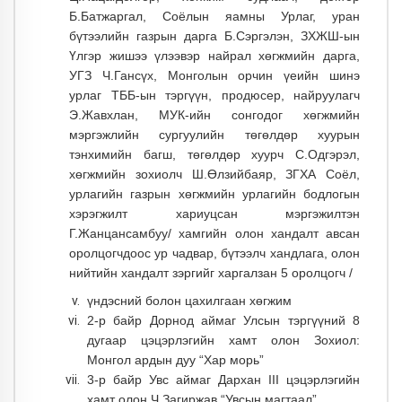
Б.Батжаргал, Соёлын яамны Урлаг, уран
бүтээлийн газрын дарга Б.Сэргэлэн, ЗХЖШ-ын
Үлгэр жишээ үлээвэр найрал хөгжмийн дарга,
УГЗ Ч.Гансүх, Монголын орчин үеийн шинэ
урлаг ТББ-ын тэргүүн, продюсер, найруулагч
Э.Жавхлан, МУК-ийн сонгодог хөгжмийн
мэргэжлийн сургуулийн төгөлдөр хуурын
тэнхимийн багш, төгөлдөр хуурч С.Одгэрэл,
хөгжмийн зохиолч Ш.Өлзийбаяр, ЗГХА Соёл,
урлагийн газрын хөгжмийн урлагийн бодлогын
хэрэгжилт хариуцсан мэргэжилтэн
Г.Жанцансамбуу/ хамгийн олон хандалт авсан
оролцогчдоос ур чадвар, бүтээлч хандлага, олон
нийтийн хандалт зэргийг харгалзан 5 оролцогч /
үндэсний болон цахилгаан хөгжим
2-р байр Дорнод аймаг Улсын тэргүүний 8
дугаар цэцэрлэгийн хамт олон Зохиол:
Монгол ардын дуу “Хар морь”
3-р байр Увс аймаг Дархан III цэцэрлэгийн
хамт олон Ч.Загиржав “Увсын магтаал”