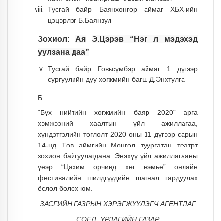
Тусгай байр Баянхонгор аймаг ХБХ-ийн
цэцэрлэг Б.Баянзул
Зохиол:
Ая
Э.Цэрэв “Нэг л мэдэхэд
уулзана даа”
Тусгай байр Говьсүмбэр аймаг 1 дүгээр
сургуулийн дуу хөгжмийн багш Д.Энхтулга
Б
“Бүх нийтийн хөгжмийн баяр 2020” арга
хэмжээний хаалтын үйл ажиллагаа,
хүндэтгэлийн тоглолт 2020 оны 11 дүгээр сарын
14-нд Төв аймгийн Монгол туургатан театрт
зохион байгуулагдана. Энэхүү үйл ажиллагааны
үеэр “Цахим орчинд хөг нэмье” онлайн
фестивалийн шилдгүүдийн шагнал гардуулах
ёслол болох юм.
ЗАСГИЙН ГАЗРЫН ХЭРЭГЖҮҮЛЭГЧ АГЕНТЛАГ
СОЁЛ, УРЛАГИЙН ГАЗАР