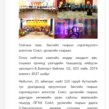
Соёлын яам, Засгийн газрын хэрэгжүүлэгч
агентлаг Соёл, урлагийн газраас
Олон нийтээс хамгийн өндөр хандалт авч,
сошиал орчинд үзэгчдийн таашаалд нийцсэн
оролцогч Б.Баянзул байлаа. /11, 023 лайк, 2074
комент, 4537 шэйр/
Нийслэл, 21 аймгаас нийт 110 гаруй бүтээлийг
тус уралдаанд ирүүлснээс Засгийн газрын
хэрэгжүүлэгч агентлаг Соёл, урлагийн газрын
дэргэдэх хөгжмийн уран сайхны зөвлөлийн
гишүүд /ЗГХА Соёл, урлагийн газрын дарга
Ц.Нацагдолгор, хөгжим судлаач, доктор