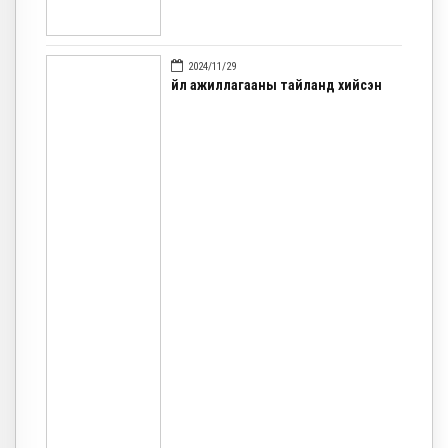
2024/11/29
Үйл ажиллагааны тайланд хийсэн