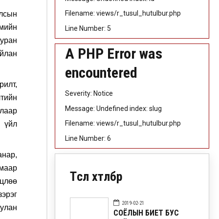
Filename: views/r_tusul_hutulbur.php
Улсын
мийн
Line Number: 5
 уран
A PHP Error was
айлан
encountered
рилт,
Severity: Notice
лтийн
Message: Undefined index: slug
лаар
Filename: views/r_tusul_hutulbur.php
ы үйл
Line Number: 6
анар,
маар
Төсөл хөтөлбөр
цлөө
зэрэг
2019-02-21
уулан
СОЁЛЫН БИЕТ БУС