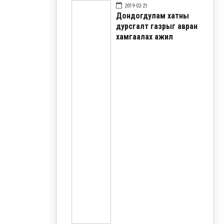
2019-02-21
Дондогдулам хатны
дурсгалт газрыг авран
хамгаалах ажил