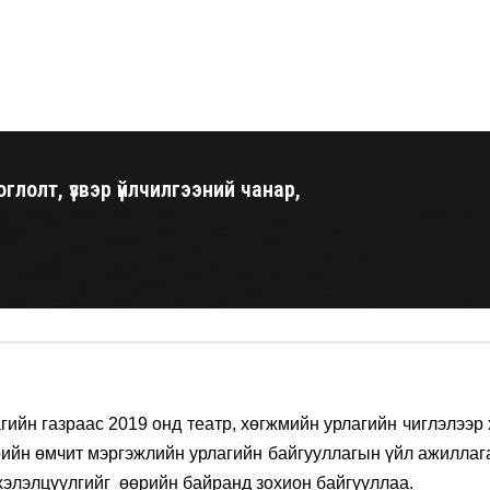
лолт, үзвэр үйлчилгээний чанар,
агийн газраас 2019 онд театр, хөгжмийн урлагийн чиглэлээр
өрийн өмчит мэргэжлийн урлагийн байгууллагын үйл ажилла
 хэлэлцүүлгийг өөрийн байранд зохион байгууллаа.