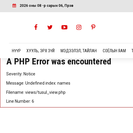
A PHP Error was encountered
2026 оны 08 -р сарын 06, Пүрэв
Severity: Notice
Message: Undefined index: id
Filename: views/tusul_view.php
Line Number: 5
НҮҮР
ХУУЛЬ, ЭРХ ЗҮЙ
МЭДЭЭЛЭЛ, ТАЙЛАН
СОЁЛЫН ЯАМ
A PHP Error was encountered
Severity: Notice
Message: Undefined index: names
Filename: views/tusul_view.php
Line Number: 6