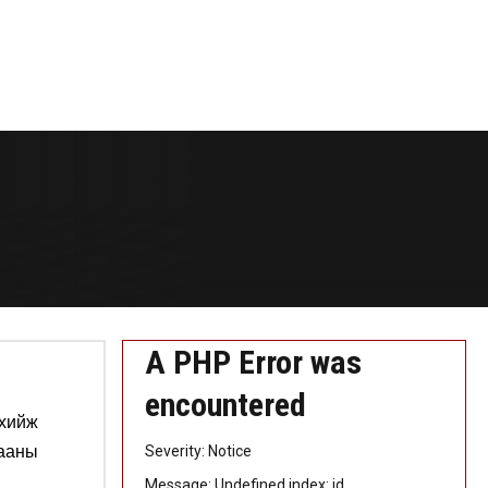
A PHP Error was
encountered
 хийж
гааны
Severity: Notice
Message: Undefined index: id