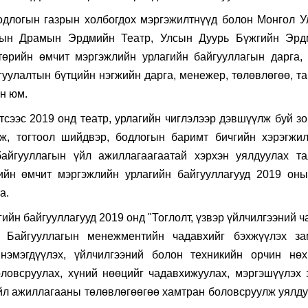
длогын газрын холбогдох мэргэжилтнүүд болон Монгол 
лсын Драмын Эрдмийн Театр, Улсын Дуурь Бүжгийн Эрд
төрийн өмчит мэргэжлийн урлагийн байгууллагын дарга,
гуулалтын бүтцийн нэгжийн дарга, менежер, төлөвлөгөө, т
н юм.
тсээс 2019 онд театр, урлагийн чиглэлээр дэвшүүлж буй зо
мж, тогтоол шийдвэр, бодлогын баримт бичгийн хэрэгжи
айгууллагын үйл ажиллагаагаатай хэрхэн уялдуулах та
ийн өмчит мэргэжлийн урлагийн байгууллагууд 2019 он
а.
ийн байгууллагууд 2019 онд "Тоглолт, үзвэр үйлчилгээний ч
ж Байгууллагын менежментийн чадавхийг бэхжүүлэх за
нэмэгдүүлэх, үйлчилгээний болон техникийн орчин нөх
ловсруулах, хүний нөөцийг чадавхижуулах, мэргэшүүлэх 
үйл ажиллагааны төлөвлөгөөгөө хамтран боловсруулж уялд