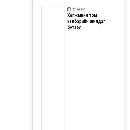
2019-02-21
Хөгжмийн том
хэлбэрийн шилдэг
бүтээл