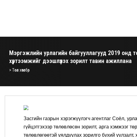
Мэргэжлийн урлагийн байгууллагууд 2019 онд тог
хүртээмжийг дээшлүүлэх зорилт тавин ажиллана
> Төсөл хөтөлбөр
Засгийн газрын хэрэгжүүлэгч агентлаг Соёл, урл
гүйцэтгэхээр төлөвлөсөн зорилт, арга хэмжээг т
төлөвлөгөөтэй уялдуулах зорилго бүхий уулзалт,