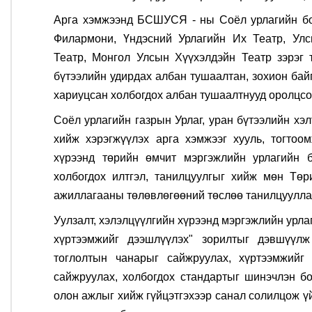
Арга хэмжээнд БСШУСЯ - ны Соёл урлагийн бо
Филармони, Үндэсний Урлагийн Их Театр, У
Театр, Монгол Улсын Хүүхэлдэйн Театр зэрэг 
бүтээлийн удирдах албан тушаалтан, зохион бай
хариуцсан холбогдох албан тушаалтнууд оролцсо
Соёл урлагийн газрын Урлаг, уран бүтээлийн хэл
хийж хэрэгжүүлэх арга хэмжээг хууль, тогтоо
хүрээнд төрийн өмчит мэргэжлийн урлагийн б
холбогдох илтгэл, танилцуулгыг хийж мөн Төр
ажиллагааны төлөвлөгөөний төслөө танилцуулла
Уулзалт, хэлэлцүүлгийн хүрээнд мэргэжлийн урлаг
хүртээмжийг дээшлүүлэх" зорилтыг дэвшүүл
тоглолтын чанарыг сайжруулах, хүртээмжийг 
сайжруулах, холбогдох стандартыг шинэчлэн бо
олон ажлыг хийж гүйцэтгэхээр санал солилцож 