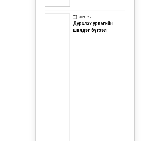
2019-02-21
Дүрслэх урлагийн
шилдэг бүтээл