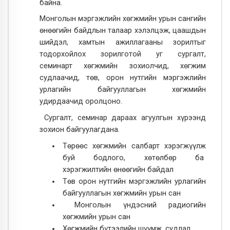
байна.
Монголын мэргэжлийн хөгжмийн урын сангийн
өнөөгийн байдлын талаар хэлэлцэж, цаашдын
шийдэл, хамтын ажиллагааны зорилтыг
тодорхойлох зорилготой уг сургалт,
семинарт
хөгжмийн зохиолчид, хөгжим
судлаачид, төв, орон нутгийн мэргэжлийн
урлагийн байгууллагын хөгжмийн
удирдаачид оролцоно.
Сургалт, семинар дараах агуулгын хүрээнд
зохион байгуулагдана.
Т
өрөөс хөгжмийн салбарт хэрэгжүүлж
буй бодлого, хөтөлбөр ба
хэрэгжилтийн өнөөгийн байдал
Төв орон нутгийн мэргэжлийн урлагийн
байгууллагын хөгжмийн урын сан
Монголын үндэсний радиогийн
хөгжмийн урын сан
Хөгжмийн бүтээлийн шүүмж, судлал
,