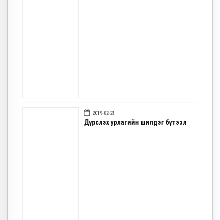
2019-02-21
Дүрслэх урлагийн шилдэг бүтээл