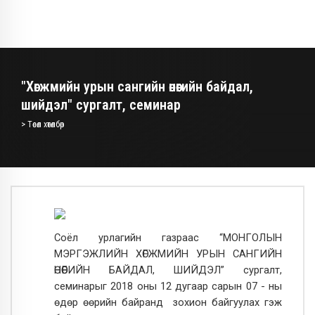
"Хөгжмийн урын сангийн өнөөгийн байдал,
шийдэл" сургалт, семинар
> Төсөл хөтөлбөр
Соёл урлагийн газраас “МОНГОЛЫН
МЭРГЭЖЛИЙН ХӨГЖМИЙН УРЫН САНГИЙН
ӨНӨӨГИЙН БАЙДАЛ, ШИЙДЭЛ” сургалт,
семинарыг 2018 оны 12 дугаар сарын 07 - ны
өдөр өөрийн байранд зохион байгуулах гэж