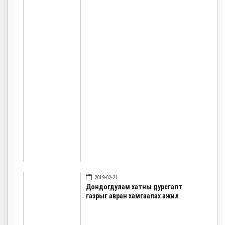
2019-02-21
Дондогдулам хатны дурсгалт
газрыг авран хамгаалах ажил