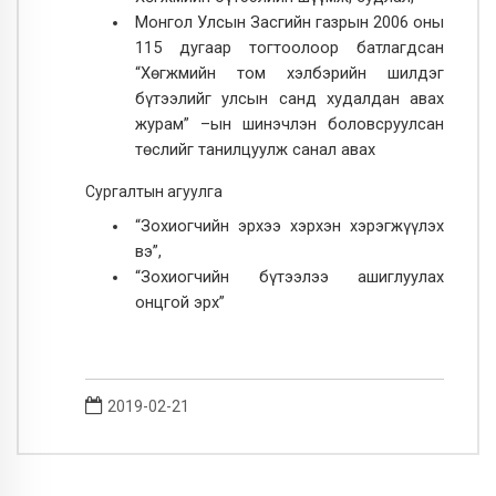
Монгол Улсын Засгийн газрын 2006 оны
115 дугаар тогтоолоор батлагдсан
“Хөгжмийн том хэлбэрийн шилдэг
бүтээлийг улсын санд худалдан авах
журам” –ын шинэчлэн боловсруулсан
төслийг танилцуулж санал авах
Сургалтын агуулга
“Зохиогчийн эрхээ хэрхэн хэрэгжүүлэх
вэ”,
“Зохиогчийн бүтээлээ ашиглуулах
онцгой эрх”
2019-02-21