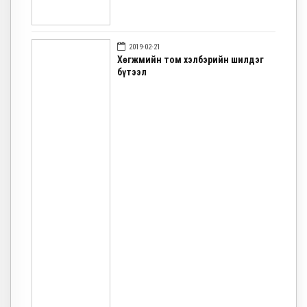
2019-02-21
Хөгжмийн том хэлбэрийн шилдэг
бүтээл