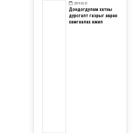
2019-02-21
Дондогдулам хатны
дурсгалт газрыг авран
хамгаалах ажил