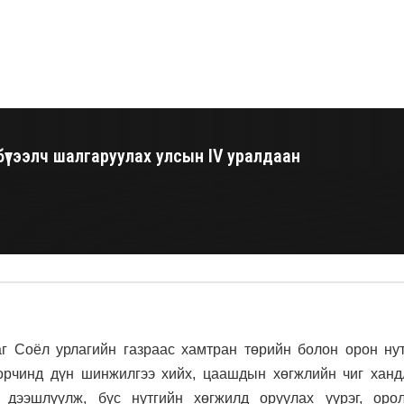
 бүтээлч шалгаруулах улсын IV уралдаан
г Соёл урлагийн газраас хамтран төрийн болон орон ну
орчинд дүн шинжилгээ хийх, цаашдын хөгжлийн чиг ханд
 дээшлүүлж, бүс нутгийн хөгжилд оруулах үүрэг, орол