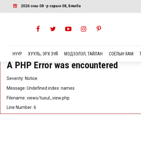
A PHP Error was encountered
2026 оны 08 -р сарын 08, Бямба
Severity: Notice
Message: Undefined index: id
Filename: views/tusul_view.php
Line Number: 5
НҮҮР
ХУУЛЬ, ЭРХ ЗҮЙ
МЭДЭЭЛЭЛ, ТАЙЛАН
СОЁЛЫН ЯАМ
A PHP Error was encountered
Severity: Notice
Message: Undefined index: names
Filename: views/tusul_view.php
Line Number: 6