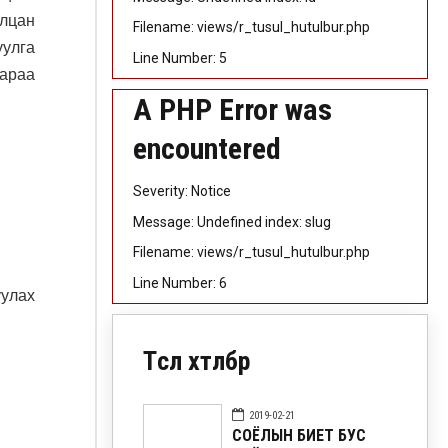
илцан
Filename: views/r_tusul_hutulbur.php
уулга
Line Number: 5
хараа
A PHP Error was
encountered
Severity: Notice
Message: Undefined index: slug
Filename: views/r_tusul_hutulbur.php
Line Number: 6
уулах
Төсөл хөтөлбөр
2019-02-21
СОЁЛЫН БИЕТ БУС