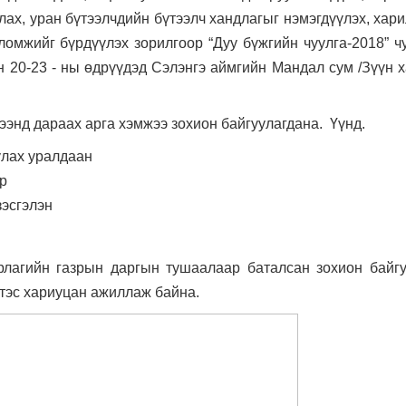
лах, уран бүтээлчдийн бүтээлч хандлагыг нэмэгдүүлэх, хар
омжийг бүрдүүлэх зорилгоор “Дуу бүжгийн чуулга-2018” ч
н 20-23 - ны өдрүүдэд Сэлэнгэ аймгийн Мандал сум /Зүүн 
рээнд дараах арга хэмжээ зохион байгуулагдана. Үүнд.
улах уралдаан
ар
зэсгэлэн
лагийн газрын даргын тушаалаар баталсан зохион байг
лтэс хариуцан ажиллаж байна.