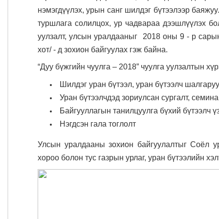
нэмэгдүүлэх, урын санг шилдэг бүтээлээр баяжуу
туршлага солилцох, ур чадвараа дээшлүүлэх бол
уулзалт, улсын уралдааныг 2018 оны 9 - р сары
хот/ - д зохион байгуулах гэж байна.
“Дуу бүжгийн чуулга – 2018” чуулга уулзалтын хү
Шилдэг уран бүтээл, уран бүтээлч шалгару
Уран бүтээлчдэд зориулсан сургалт, семин
Байгууллагын танилцуулга бүхий бүтээлч ү
Нэгдсэн гала тоглолт
Улсын уралдааны зохион байгуулалтыг Соёл ур
хороо болон тус газрын урлаг, уран бүтээлийн хэ