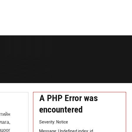
A PHP Error was
encountered
тгийн
лага,
Severity: Notice
цоог
Message: Undefined index: id