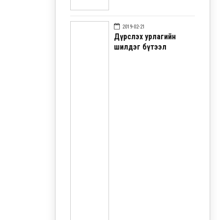
2019-02-21
Дүрслэх урлагийн
шилдэг бүтээл