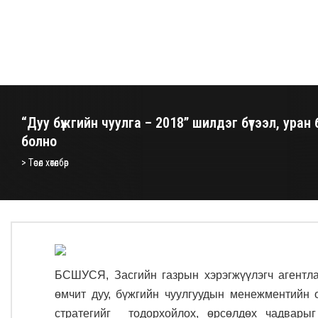
“Дуу бүжгийн чуулга – 2018” шилдэг бүтээл, уран
болно
> Төсөл хөтөлбөр
БСШУСЯ, Засгийн газрын хэрэгжүүлэгч агентла
өмчит дуу, бүжгийн чуулгуудын менежментийн 
стратегийг тодорхойлох, өрсөлдөх чадварыг