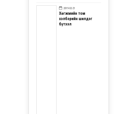
2019-02-21
Хөгжмийн том
хэлбэрийн шилдэг
бүтээл