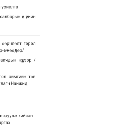
й уриалга
салбарын үе үеийн
 өөрчлөлт гэрэл
өр-Өнөөдөр/
раачдын нүдээр /
гол аймгийн төв
улагч Нанжид
овсруулж хийсэн
гаргах