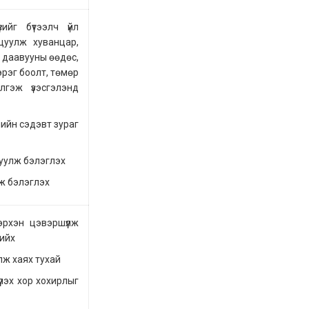
сийг бүтээлч үйл
цуулж хуванцар,
 даавууны өөдөс,
эрэг боолт, төмөр
лгэж үзэсгэлэнд
лийн сэдэвт зураг
руулж бэлэглэх
лж бэлэглэх
эрхэн цэвэршүүлж
хийх
лж хаях тухай
үлэх хор хохирлыг