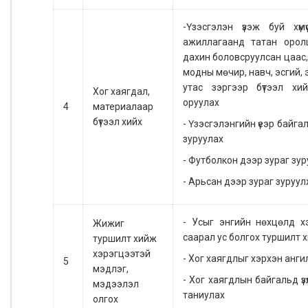
-Үзэсгэлэн үзэж буй хүмүү
ажиллагаанд татан орол
дахин боловсруулсан цаас,
модны мөчир, навч, эсгий, 
утас зэргээр бүтээл хий
Хог хаягдал,
оруулах
4
материалаар
бүтээл хийх
- Үзэсгэлэнгийн үеэр байга
зуруулах
- Футболкон дээр зураг зу
- Арьсан дээр зураг зуруу
- Усыг энгийн нөхцөлд х
Жижиг
саарал ус болгох туршилт 
туршилт хийж
хэрэгцээтэй
- Хог хаягдлыг хэрхэн анги
5
мэдлэг,
- Хог хаягдлын байгальд үзү
мэдээлэл
таниулах
олгох