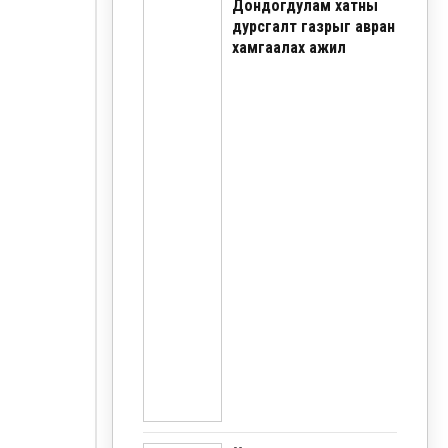
Дондогдулам хатны
дурсгалт газрыг авран
хамгаалах ажил