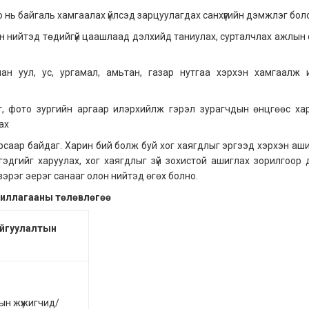
 нь байгаль хамгаалах үйлсэд зарцуулагдах санхүүгийн дэмжлэг бол
лон нийтэд төдийгүй цаашлаад дэлхийд таниулах, сурталчлах ажлын 
ан уул, ус, ургамал, амьтан, газар нутгаа хэрхэн хамгаалж 
г, фото зургийн аргаар илэрхийлж гэрэл зурагчдын өнцгөөс ха
ах
арсаар байдаг. Харин бий болж буй хог хаягдлыг эргээд хэрхэн аш
гэдгийг харуулах, хог хаягдлыг зүй зохистой ашиглах зорилгоор 
 зэрэг эерэг санааг олон нийтэд өгөх болно.
иллагааны төлөвлөгөө
айгуулалтын
-ын жүжигчид/