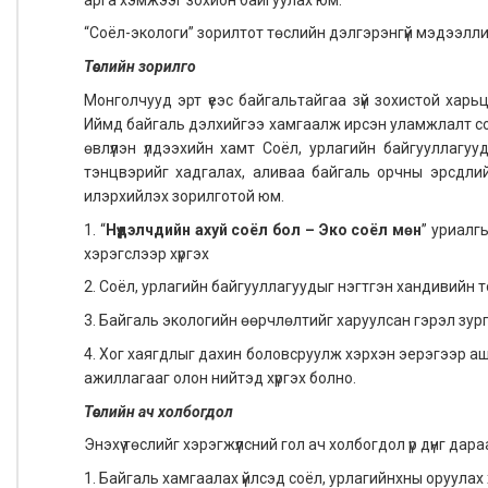
“Соёл-экологи” зорилтот төслийн дэлгэрэнгүй мэдээлли
Төслийн зорилго
Монголчууд эрт үеэс байгальтайгаа зүй зохистой харьц
Иймд байгаль дэлхийгээ хамгаалж ирсэн уламжлалт соёл, 
өвлүүлэн үлдээхийн хамт Соёл, урлагийн байгууллагуу
тэнцвэрийг хадгалах, аливаа байгаль орчны эрсдлийн
илэрхийлэх зорилготой юм.
1. “
Нүүдэлчдийн ахуй соёл бол – Эко соёл мөн
” уриалг
хэрэгслээр хүргэх
2. Соёл, урлагийн байгууллагуудыг нэгтгэн хандивийн 
3. Байгаль экологийн өөрчлөлтийг харуулсан гэрэл зург
4. Хог хаягдлыг дахин боловсруулж хэрхэн эерэгээр аш
ажиллагааг олон нийтэд хүргэх болно.
Төслийн ач холбогдол
Энэхүү төслийг хэрэгжүүлсний гол ач холбогдол үр дүнг да
1. Байгаль хамгаалах үйлсэд соёл, урлагийнхны оруулах 