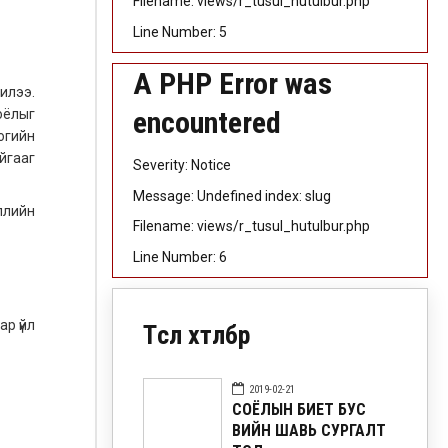
Filename: views/r_tusul_hutulbur.php
Line Number: 5
A PHP Error was
илээ.
encountered
соёлыг
огийн
йгааг
Severity: Notice
Message: Undefined index: slug
ллийн
Filename: views/r_tusul_hutulbur.php
Line Number: 6
р үйл
Төсөл хөтөлбөр
2019-02-21
СОЁЛЫН БИЕТ БУС
ӨВИЙН ШАВЬ СУРГАЛТ