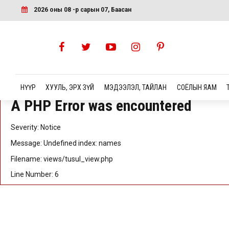
A PHP Error was encountered
2026 оны 08 -р сарын 07, Баасан
Severity: Notice
Message: Undefined index: id
Filename: views/tusul_view.php
Line Number: 5
НҮҮР
ХУУЛЬ, ЭРХ ЗҮЙ
МЭДЭЭЛЭЛ, ТАЙЛАН
СОЁЛЫН ЯАМ
A PHP Error was encountered
Severity: Notice
Message: Undefined index: names
Filename: views/tusul_view.php
Line Number: 6