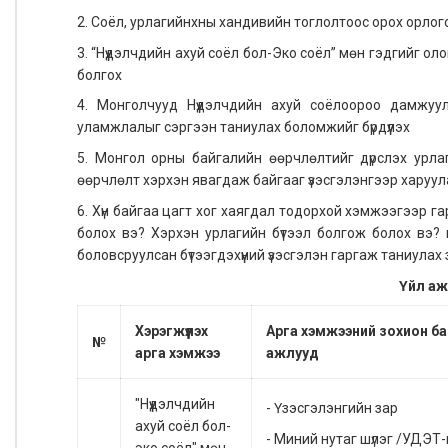
2. Соёл, урлагийнхны хандивийн тоглолтоос орох орлого
3. “Нүүдэлчдийн ахуй соёл бол-Эко соёл” мөн гэдгийг о
болгох
4. Монголчууд Нүүдэлчдийн ахуй соёлоороо дамжуул
уламжлалыг сэргээн таниулах боломжийг бүрдүүлэх
5. Монгол орны байгалийн өөрчлөлтийг дүрслэх урла
өөрчлөлт хэрхэн явагдаж байгааг үзэсгэлэнгээр харуул
6. Хүн байгаа цагт хог хаягдал тодорхой хэмжээгээр г
болох вэ? Хэрхэн урлагийн бүтээл болгож болох вэ? 
боловсруулсан бүтээгдэхүүний үзэсгэлэн гаргаж таниулах
Үйл аж
Хэрэгжүүлэх
Арга хэмжээний зохион б
№
арга хэмжээ
ажлууд
"Нүүдэлчдийн
- Үзэсгэлэнгийн зар
ахуй соёл бол-
- Миний нутаг шүлэг /УДЭТ