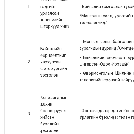
эко соёл" мөн
- Байгалиа хамгаалах туха
1
гэдгийг
уриалсан
/Монголын соёл, урлагийн 
телевизийн
төлөөлөгчид/
шторкууд хийх
- Монгол орны байгалийн
зурагчдын дуранд /Өчигд
Байгалийн
өөрчлөлтийг
- Байгалийн өөрчлөлт зу
2
харуулсан
Өнгөрсөн-Одоо-Ирээдүй/
фото зургийн
- Өвөрмонголын Шилийн 
үзэсгэлэн
телевизийн ерөнхий найру
Хог хаягдлыг
дахин
боловсруулж
- Хог хаягдлаар дахин бол
3
хийсэн
Урлагийн бүтээл-үзэсгэлэн 
бүтээлийн
үзэсгэлэн