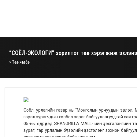
“СОЁЛ-ЭКОЛОГИ” зорилтот төсөл хэрэгжиж эхлэн
> Төсөл хөтөлбөр
Соёл, урлагийн газар нь “Монголын урчуудын эвлэл, 
гэрэл зурагчдын холбоо зэрэг байгууллагуудтай хамтран
05-ны өдрүүдэд SHANGRILLA MALL- ийн үзэсгэлэнгийн тан
зураг, гар урлалын бүтээлийн үзэсгэлэнг зохион байгуу
арга хэмжээг зохион байгуулах юм.