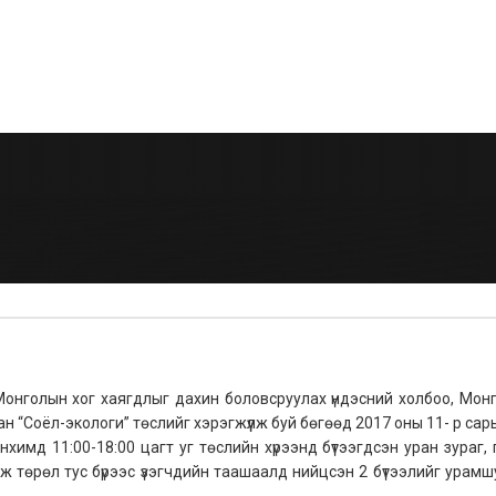
э
Монголын хог хаягдлыг дахин боловсруулах үндэсний холбоо, Мон
 “Соёл-экологи” төслийг хэрэгжүүлж буй бөгөөд 2017 оны 11- р сар
химд 11:00-18:00 цагт уг төслийн хүрээнд бүтээгдсэн уран зураг, 
лж төрөл тус бүрээс үзэгчдийн таашаалд нийцсэн 2 бүтээлийг урамш