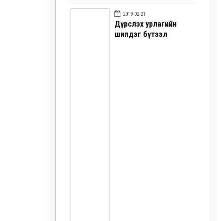
2019-02-21
Дүрслэх урлагийн
шилдэг бүтээл