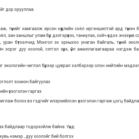
йг дор орууллаа.
аж, түүнийг хамгаалж ирсэн нүүдлийн соёл иргэншилтэй ард түмэн б
зан заншлыг улам бүр дэлгэрүүлэх, таниулах, хойч үедээ энэхүү өв 
д, уран бүтээлчид Монгол эх орныхоо унаган байгаль, түүний экол
 эсрэг дуу хоолой, сэтгэл зүрх, үйл ажиллагаагаараа нэгдэж ба
ыг экологийн чиглэл бүрээр цуврал хэлбэрээр олон нийтийн мэдээ
тоглолт зохион байгуулах
ийн үзэсгэлэн гаргах
иглаж болох вэ гэдгийг илэрхийлсэн үзэсгэлэн гаргаж цогц байдлаа
раах байдлаар тодорхойлж байна. Үүнд:
хувь нэмэр , дуу хоолойг бий болгох