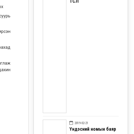
ТӨСӨЛ
ох
суурь
ирсэн
рахад
иглаж
дахин
2019-02-21
Үндэсний номын баяр