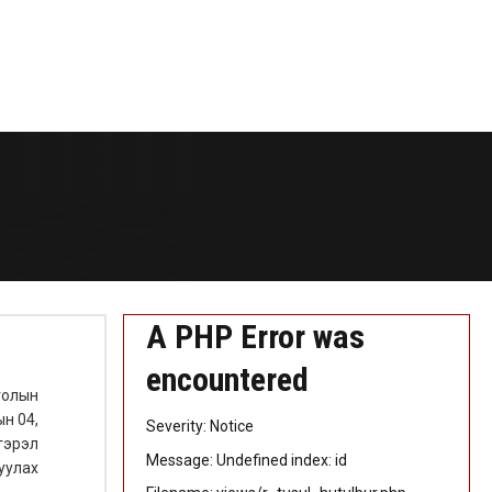
A PHP Error was
encountered
голын
ын 04,
Severity: Notice
гэрэл
Message: Undefined index: id
уулах