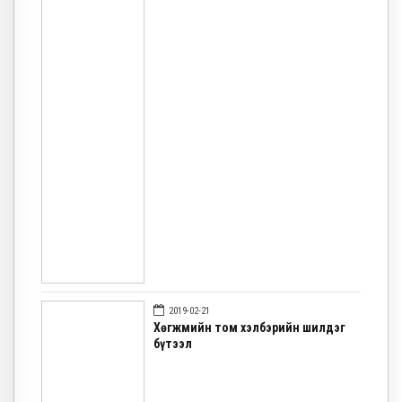
2019-02-21
Хөгжмийн том хэлбэрийн шилдэг
бүтээл