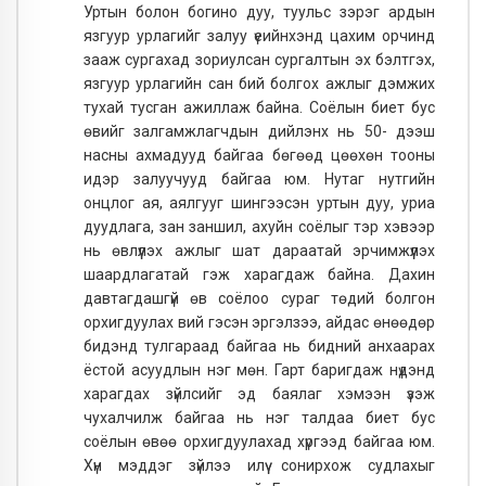
Уртын болон богино дуу, туульс зэрэг ардын
язгуур урлагийг залуу үеийнхэнд цахим орчинд
зааж сургахад зориулсан сургалтын эх бэлтгэх,
язгуур урлагийн сан бий болгох ажлыг дэмжих
тухай тусган ажиллаж байна. Соёлын биет бус
өвийг залгамжлагчдын дийлэнх нь 50- дээш
насны ахмадууд байгаа бөгөөд цөөхөн тооны
идэр залуучууд байгаа юм. Нутаг нутгийн
онцлог ая, аялгууг шингээсэн уртын дуу, уриа
дуудлага, зан заншил, ахуйн соёлыг тэр хэвээр
нь өвлүүлэх ажлыг шат дараатай эрчимжүүлэх
шаардлагатай гэж харагдаж байна. Дахин
давтагдашгүй өв соёлоо сураг төдий болгон
орхигдуулах вий гэсэн эргэлзээ, айдас өнөөдөр
бидэнд тулгараад байгаа нь бидний анхаарах
ёстой асуудлын нэг мөн. Гарт баригдаж нүдэнд
харагдах зүйлсийг эд баялаг хэмээн үзэж
чухалчилж байгаа нь нэг талдаа биет бус
соёлын өвөө орхигдуулахад хүргээд байгаа юм.
Хүн мэддэг зүйлээ илүү сонирхож судлахыг