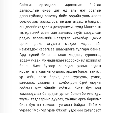
Соёлын өрсөлдөөн идэвхжиж байгаа
даяаршлын өнөө цаг үед аль нэг соёлын
дарангуйлалд өртөхгүй байх, өөрийн уламжлалт
соёлоо хамгаалах, соёлын давтагдашгүй байдал,
онцлогийг хадгалж даяаршихын тулд Монголын
түүх, үндэсний соёл, зан заншил, ахуйг харуулсан
радио, телевизийн нэвтрүүлэг, хөтөлбөр цахим
орчин дахь агуулга, мэдээ мэдээллийг
нэмэгдүүлэх хэрэгцээ шаардлага тулгарч байна.
Ард түмний билэг авъяас, мэдлэг, туршлага,
эрдэм ухаан, ур чадварын тодорхой илэрхийлэл
болон биет бусаар өвлөгдөн уламжлагдаж
ирсэн түүх, угсаатны судлал, ардын билэг, зан үйл,
ур хийц, арга барил, дэг сургууль, урлаг,
шинжлэх ухааны ач холбогдол бүхий оюуны
соёлын үнэт зүйлийг соёлын биет бус өвд
хамааруулах ба ардын уртын болон богино дуу,
тууль, тэдгээрийг дуулах, хайлах арга барилыг
биет бус өв хэмээн тусгасан байдаг. Тийм ч
учраас “Монгол уран бүтээл” үндэсний хөтөлбөрт