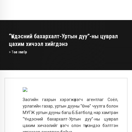
“Үндэсний бахархалт-Уртын дуу”-ны цуврал
цахим хичээл хийгдэнэ
> Төсөл хөтөлбөр
Засгийн газрын хэрэгжүүлэгч агентлаг Соёл,
урлагийн газар, уртын дууны “Өнө” чуулга болон
МУГЖ уртын дууны багш Б.Батболд нар хамтран
“Үндэсний бахархалт-Уртын дуу”-ны цуврал
цахим хичээлийг үзэгч олон түмэндээ бэлтгэн
хүргэхээр ажиллаж байна.