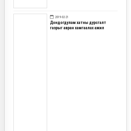
2019-02-21
Дондогдулам хатны дурсгалт
газрыг авран хамгаалах ажил