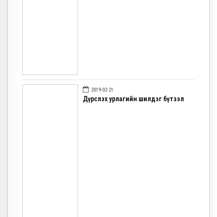
2019-02-21
Дүрслэх урлагийн шилдэг бүтээл