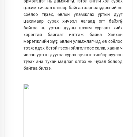
эрмэлздэг нь дамжиггүй. Гэтэл англи хэл сурах
цахим хичээл олноор байгаа хэрнээ үндэсний өв
соёлоо түгээх, өвлөн уламжлах уртын дууг
цахимаар сурах хичээл яагаад огт байхгүй
байгаа нь уртын дууны цахим сургалт хийх
хэрэгтэй байгааг илтгэж байна. Зөвхөн
мэрэгжлийн хүмүүс, өвлөн уламжлагчид өв соёлоо
тээж үлдэх ёстой гэсэн ойлголтоос салж, хаана ч
явсан уртын дуугаа сурах орчныг хялбаршуулан
түгээх энэ тухай мэдлэг олгох нь чухал болоод
байгаа билээ.