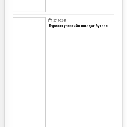
2019-02-21
Дүрслэх урлагийн шилдэг бүтээл