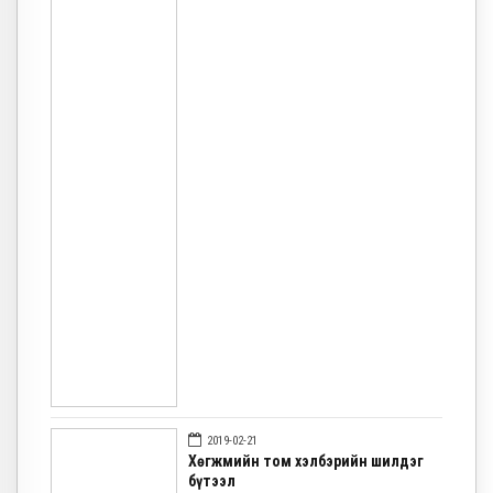
2019-02-21
Хөгжмийн том хэлбэрийн шилдэг
бүтээл