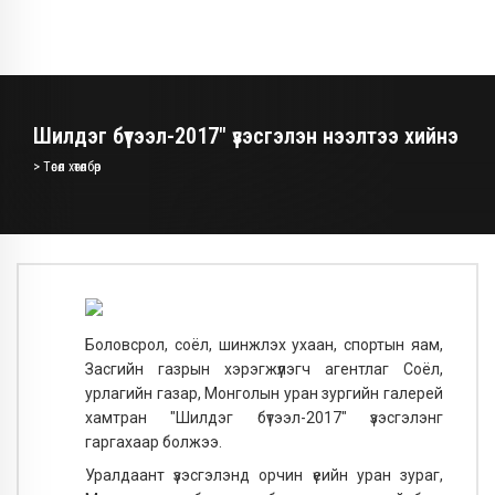
Шилдэг бүтээл-2017" үзэсгэлэн нээлтээ хийнэ
> Төсөл хөтөлбөр
Боловсрол, соёл, шинжлэх ухаан, спортын яам,
Засгийн газрын хэрэгжүүлэгч агентлаг Соёл,
урлагийн газар, Монголын уран зургийн галерей
хамтран "Шилдэг бүтээл-2017" үзэсгэлэнг
гаргахаар болжээ.
Уралдаант үзэсгэлэнд орчин үеийн уран зураг,