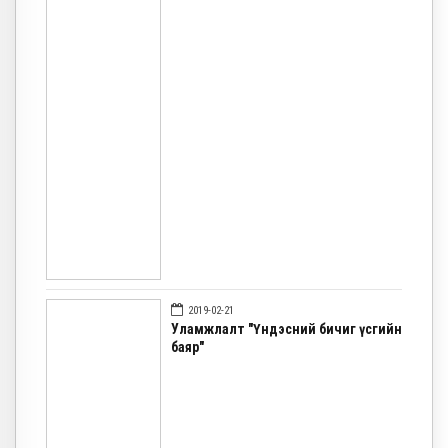
2019-02-21
Уламжлалт "Үндэсний бичиг үсгийн
баяр"