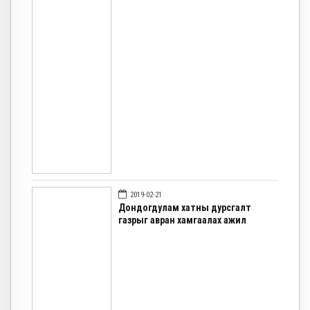
2019-02-21
Дондогдулам хатны дурсгалт
газрыг авран хамгаалах ажил