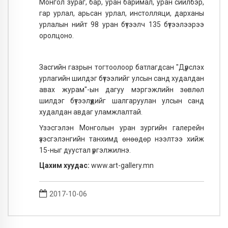
Монгол зураг, бар, уран баримал, уран сийлбэр,
гар урлал, арьсан урлал, инстолляци, дарханы
урлалын нийт 98 уран бүтээлч 135 бүтээлээрээ
оролцоно.
Засгийн газрын тогтоолоор батлагдсан "Дүрслэх
урлагийн шилдэг бүтээлийг улсын санд худалдан
авах журам"-ын дагуу мэргэжлийн зөвлөл
шилдэг бүтээлүүдийг шалгаруулан улсын санд
худалдан авдаг уламжлалтай.
Үзэсгэлэн Монголын уран зургийн галерейн
үзэсгэлэнгийн танхимд өнөөдөр нээлтээ хийж
15-ныг дуустал үргэлжилнэ.
Цахим хуудас:
www.art-gallery.mn
2017-10-06