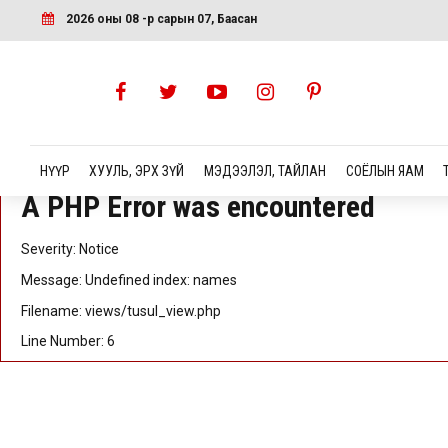
A PHP Error was encountered
2026 оны 08 -р сарын 07, Баасан
Severity: Notice
Message: Undefined index: id
Filename: views/tusul_view.php
Line Number: 5
НҮҮР
ХУУЛЬ, ЭРХ ЗҮЙ
МЭДЭЭЛЭЛ, ТАЙЛАН
СОЁЛЫН ЯАМ
A PHP Error was encountered
Severity: Notice
Message: Undefined index: names
Filename: views/tusul_view.php
Line Number: 6