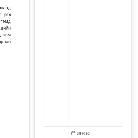
йханд
өргөх
йгэмд
хдийн
д ном
арлан
2019-02-21