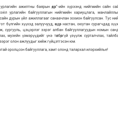
урлагийн ажилтны баярын өдөр”-ийн хүрээнд нийгмийн сайн са
 соёл урлагийн байгууллагын нийгмийн хариуцлага, манлайллыг 
 сайн дурын үйл ажиллагааг санаачлан зохион байгуулсан. Тус ни
т бүлгийн хүүхэд залуучууд, өндөр настан, оюутан сурагчдад хүү
үлж, сургууль, цэцэрлэг зэрэг албан байгууллагуудын номын сан
улах, музейн үзмэрүүдийг үнэ төлбөргүй үзүүлж сурталчлах, тайлб
 зэрэг олон ажлуудыг хийж гүйцэтгэсэн юм.
тай оролцсон байгууллага, хамт олонд талархал илэрхийлье!