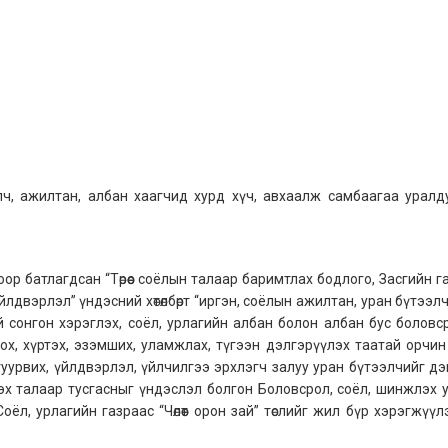
элч, ажилтан, албан хаагчид хурд хүч, авхаалж самбаагаа уралд
р батлагдсан “Төрөөс соёлын талаар баримтлах бодлого, Засгийн г
двэрлэл” үндэсний хөтөлбөрт “иргэн, соёлын ажилтан, уран бүтээлч
тэй сонгон хэрэглэх, соёл, урлагийн албан болон албан бус боловс
х, хүртэх, эзэмших, уламжлах, түгээн дэлгэрүүлэх таатай орчин н
туурвих, үйлдвэрлэл, үйлчилгээ эрхлэгч залуу уран бүтээлчийг д
лэх талаар тусгасныг үндэслэл болгон Боловсрол, соёл, шинжлэх у
ёл, урлагийн газраас “Чөлөөт орон зай” төслийг жил бүр хэрэгжүүл