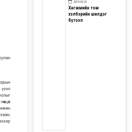
2019-02-21
Хөгжмийн том
хэлбэрийн шилдэг
бүтээл
уулан
азрын
 үзэл
ролыг
өхцөл
эмжин
хаан,
эхээр