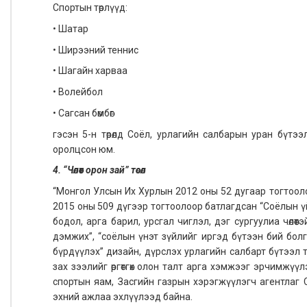
Спортын төрлүүд:
• Шатар
• Ширээний теннис
• Шагайн харваа
• Волейбол
• Сагсан бөмбөг
гэсэн 5-н төрөлд Соёл, урлагийн салбарын уран бүтэ
оролцсон юм.
4. “Чөлөөт орон зай” төсөл
“Монгол Улсын Их Хурлын 2012 оны 52 дугаар тогтоолоо
2015 оны 509 дүгээр тогтоолоор батлагдсан “Соёлын үйл
бодол, арга барил, урсгал чиглэл, дэг сургуулиа чөлөө
дэмжих”, “соёлын үнэт зүйлийг иргэд бүтээн бий болго
бүрдүүлэх” дизайн, дүрслэх урлагийн салбарт бүтээл 
зах зээлийг өргөтгөх олон талт арга хэмжээг эрчимжүү
спортын яам, Засгийн газрын хэрэгжүүлэгч агентлаг Со
эхний ажлаа эхлүүлээд байна.