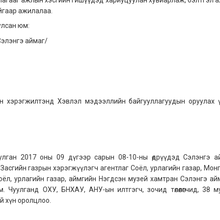
тайгаар ажилалаа.
улсан юм:
Сэлэнгэ аймаг/
ын хэрэгжилтэнд Хэвлэл мэдээллийн байгууллагуудын оруулах ү
улган 2017 оны 09 дүгээр сарын 08-10-ны өдрүүдэд Сэлэнгэ а
Засгийн газрын хэрэгжүүлэгч агентлаг Соёл, урлагийн газар, Мон
оёл, урлагийн газар, аймгийн Нэгдсэн музей хамтран Сэлэнгэ ай
 Чуулганд ОХУ, БНХАУ, АНУ-ын илтгэгч, зочид төлөөлөгчид, 38 м
й хүн оролцлоо.