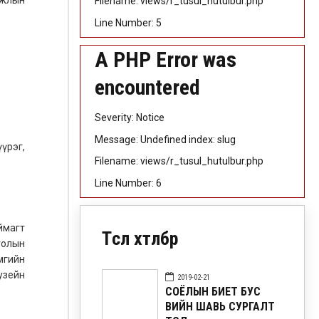
Filename: views/r_tusul_hutulbur.php
Line Number: 5
A PHP Error was
encountered
Severity: Notice
Message: Undefined index: slug
үрэг,
Filename: views/r_tusul_hutulbur.php
Line Number: 6
ймагт
Төсөл хөтөлбөр
голын
мгийн
узейн
2019-02-21
СОЁЛЫН БИЕТ БУС
ӨВИЙН ШАВЬ СУРГАЛТ