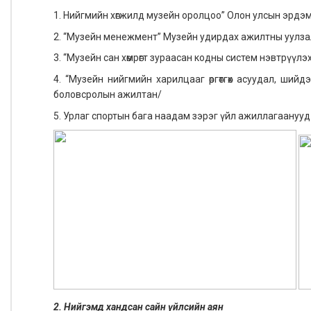
1. Нийгмийн хөгжилд музейн оролцоо” Олон улсын эрдэ
2. “Музейн менежмент” Музейн удирдах ажилтны уулзалт, 
3. “Музейн сан хөмрөгт зураасан кодны систем нэвтрүүлэх 
4. “Музейн нийгмийн харилцааг өргөтгөх асуудал, ши
боловсролын ажилтан/
5. Урлаг спортын бага наадам зэрэг үйл ажиллагаанууд
2. Нийгэмд хандсан сайн үйлсийн аян