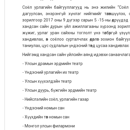
Соёл урлагийн байгууллагууд нь энэ жилийн “Соёл 
дагуулсан, энэрэнгүй хүнлэг нийгмийг төлөвшүүлэх,
зорилгоор 2017 оны 9 дүгээр сарын 5 -15-ны өдрүүдэд
хандсан сайн дурын үйл ажиллагааны хүрээнд зорилто
жүжиг, урлаг уран сайхны тоглолт үнэ төлбөргүй үзү
хандивлах, өв соёлоо сурталчлах өдөрлөг зохион байгу
таниулах, цус судлалын үндэсний төвд цусаа хандивлах
Нийгэмд хандсан сайн үйлсийн аянд идэвхи санаачлага
- Улсын драмын эрдмийн театр
- Үндэсний урлагийн их театр
- Улсын хүүхэлдэйн театр
- Улсын дуурь, бүжгийн эрдмийн театр
- Нийслэлийн соёл, урлагийн газар
- Үндэсний номын сан
- Хүүхдийн төв номын сан
- Монгол улсын филармони