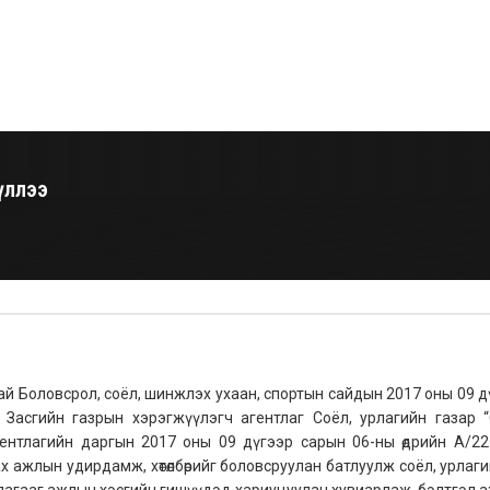
үллээ
хай Боловсрол, соёл, шинжлэх ухаан, спортын сайдын 2017 оны 09 д
Засгийн газрын хэрэгжүүлэгч агентлаг Соёл, урлагийн газар “
Агентлагийн даргын 2017 оны 09 дүгээр сарын 06-ны өдрийн А/22
 ажлын удирдамж, хөтөлбөрийг боловсруулан батлуулж соёл, урлаги
ллагааг ажлын хэсгийн гишүүдэд хариуцуулан хувиарлаж, бэлтгэл 