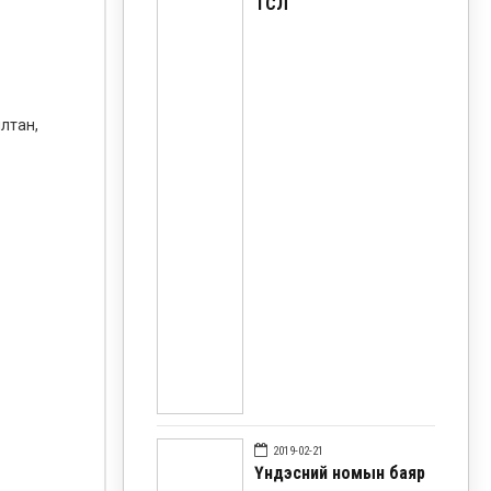
ТӨСӨЛ
лтан,
2019-02-21
Үндэсний номын баяр