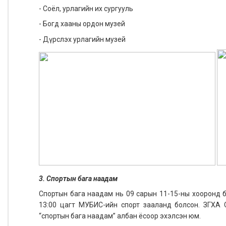
- Соёл, урлагийн их сургууль
- Богд хааны ордон музей
- Дүрслэх урлагийн музей
3. Спортын бага наадам
Спортын бага наадам нь 09 сарын 11-15-ны хооронд болж
13:00 цагт МУБИС-ийн спорт зааланд болсон. ЗГХА С
“спортын бага наадам” албан ёсоор эхэлсэн юм.