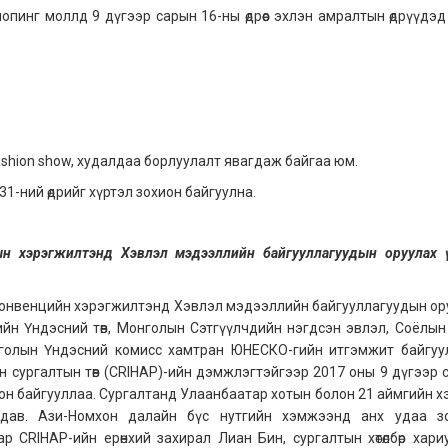
опинг моллд 9 дүгээр сарын 16-ны өдрөөс эхлэн амралтын өдрүүдэд
, fashion show, худалдаа борлуулалт явагдаж байгаа юм.
31-ний өдрийг хүртэл зохион байгуулна.
ын хэрэгжилтэнд Хэвлэл мэдээллийн байгууллагуудын оруулах ү
 Конвенцийн хэрэгжилтэнд Хэвлэл мэдээллийн байгууллагуудын ор
ийн Үндэсний төв, Монголын Сэтгүүлчдийн нэгдсэн эвлэл, Соёлын 
нголын Үндэсний комисс хамтран ЮНЕСКО-гийн итгэмжит байгуу
ын сургалтын төв (CRIHAP)-ийн дэмжлэгтэйгээр 2017 оны 9 дүгээр 
он байгууллаа. Сургалтанд Улаанбаатар хотын болон 21 аймгийн х
гдав. Ази-Номхон далайн бүс нутгийн хэмжээнд анх удаа з
 CRIHAP-ийн ерөнхий захирал Лиан Бин, сургалтын хөтөлбөр хари