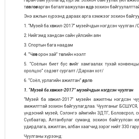
төлөвлөгөө гарган баталгаажуулан өндөр зохион байгуулалт
Энэ ажлын хүрээнд дараах арга хэмжээг зохион байгу
1. “Музей ба хөгжил-2017” музейчдын нэгдсэн чуулган /
2. Нийгэмд хандсан сайн үйлсийн аян
3. Спортын бага наадам
4. “Чөлөөт орон зай” төслийн нээлт
5. “Соёлын биет бус өвийг хамгаалах тухай конвенц
оролцоо” сэдэвт сургалт /Дархан хот/
6. “Соёл, урлагийн ажилтан” өдөрлөг
1. “Музей ба хөгжил-2017” музейчдын нэгдсэн чуулган
“Музей ба хөгжил-2017” музейн ажилтны нэгдсэн чу
амжилттай зохион байгуулагдлаа. Чуулганыг БСШУСЯ, 
үндэсний музей, Сэлэнгэ аймгийн ЗДТГ, Боловсрол, с
Сүхбаатар, Алтанбулаг суманд зохион байгуулсан юм.
удирдлага, ажилтан, албан хаагчид зэрэг нийт 330 гару
Чуулганы хүрээнд: