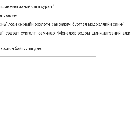
м шинжилгээний бага хурал “
зөвлөгөөн
нь” /сан хөмрөгийн эрхлэгч, сан хөмрөгч, бүртгэл мэдээллийн санч/
йдэл” сэдэвт сургалт, семинар /Менежер,эрдэм шинжилгээний ажи
 зохион байгуулагдав.