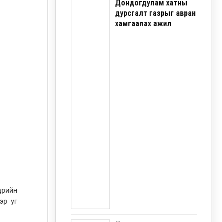
Дондогдулам хатны
дурсгалт газрыг авран
хамгаалах ажил
дрийн
эр уг