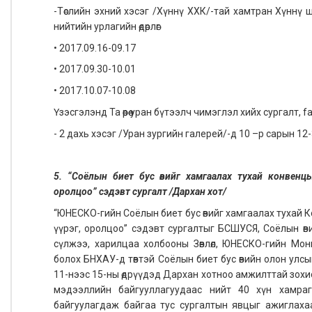
-Төслийн эхний хэсэг /Хүннү ХХК/-тай хамтран Хүннү ш
нийтийн урлагийн өдөрлөг
• 2017.09.16-09.17
• 2017.09.30-10.01
• 2017.10.07-10.08
Үзэсгэлэнд Та өөрөө уран бүтээлч чимэглэл хийх сургалт
- 2 дахь хэсэг /Уран зургийн галерей/-д 10 –р сарын 12-
5. “Соёлын биет бус өвийг хамгаалах тухай конвенц
оролцоо” сэдэвт сургалт /Дархан хот/
“ЮНЕСКО-гийн Соёлын биет бус өвийг хамгаалах тухай
үүрэг, оролцоо” сэдэвт сургалтыг БСШУСЯ, Соёлын өв
сүлжээ, харилцаа холбооны Зөвлөл, ЮНЕСКО-гийн Мо
болох БНХАУ-д төвтэй Соёлын биет бус өвийн олон улс
11-нээс 15-ны өдрүүдэд Дархан хотноо амжилттай зохи
мэдээллийн байгууллагуудаас нийт 40 хүн хамра
байгуулагдаж байгаа тус сургалтын явцыг ажиглахаар