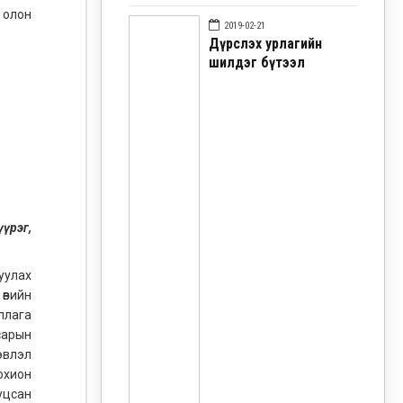
 олон
2019-02-21
Дүрслэх урлагийн
шилдэг бүтээл
үрэг,
уулах
өвийн
ллага
сарын
эвлэл
охион
уцсан