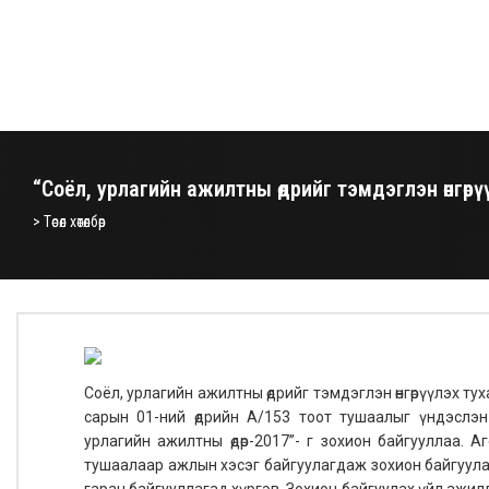
“Соёл, урлагийн ажилтны өдрийг тэмдэглэн өнгөрү
> Төсөл хөтөлбөр
Соёл, урлагийн ажилтны өдрийг тэмдэглэн өнгөрүүлэх ту
сарын 01-ний өдрийн А/153 тоот тушаалыг үндэслэн 
урлагийн ажилтны өдөр-2017”- г зохион байгууллаа. 
тушаалаар ажлын хэсэг байгуулагдаж зохион байгуулах
гаран байгууллагад хүргэв. Зохион байгуулах үйл ажи