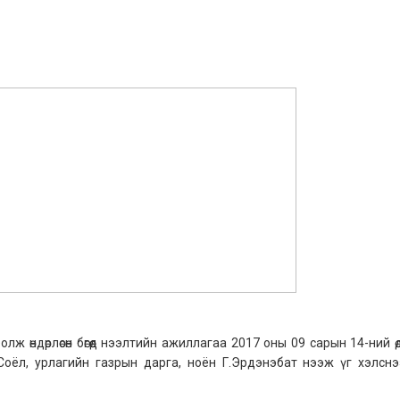
 өндөрлөсөн бөгөөд нээлтийн ажиллагаа 2017 оны 09 сарын 14-ний ө
оёл, урлагийн газрын дарга, ноён Г.Эрдэнэбат нээж үг хэлснэ