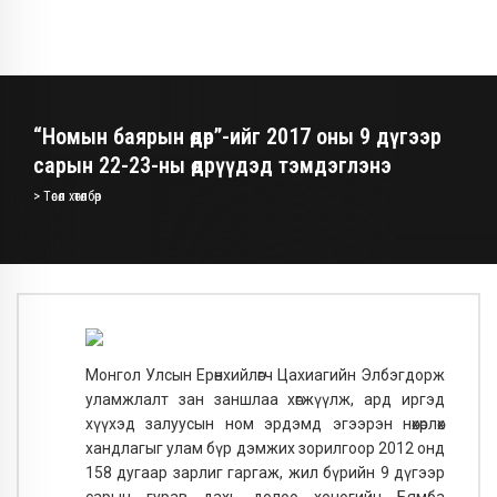
“Номын баярын өдөр”-ийг 2017 оны 9 дүгээр
сарын 22-23-ны өдрүүдэд тэмдэглэнэ
> Төсөл хөтөлбөр
Монгол Улсын Ерөнхийлөгч Цахиагийн Элбэгдорж
уламжлалт зан заншлаа хөгжүүлж, ард иргэд
хүүхэд залуусын ном эрдэмд эгээрэн нөхөрлөх
хандлагыг улам бүр дэмжих зорилгоор 2012 онд
158 дугаар зарлиг гаргаж, жил бүрийн 9 дүгээр
сарын гурав дахь долоо хоногийн Бямба