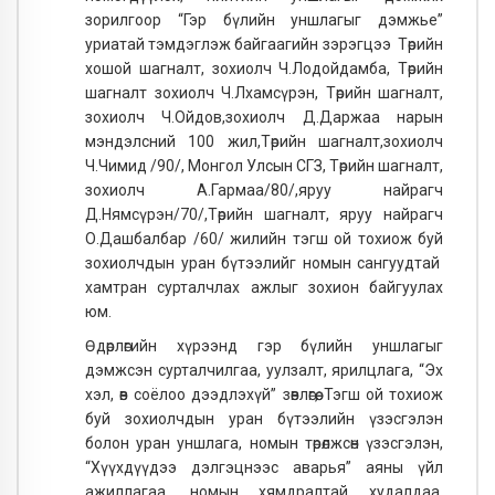
зорилгоор “Гэр бүлийн уншлагыг дэмжье”
уриатай тэмдэглэж байгаагийн зэрэгцээ Төрийн
хошой шагналт, зохиолч Ч.Лодойдамба, Төрийн
шагналт зохиолч Ч.Лхамсүрэн, Төрийн шагналт,
зохиолч Ч.Ойдов,зохиолч Д.Даржаа нарын
мэндэлсний 100 жил,Төрийн шагналт,зохиолч
Ч.Чимид /90/, Монгол Улсын СГЗ, Төрийн шагналт,
зохиолч А.Гармаа/80/,яруу найрагч
Д.Нямсүрэн/70/,Төрийн шагналт, яруу найрагч
О.Дашбалбар /60/ жилийн тэгш ой тохиож буй
зохиолчдын уран бүтээлийг номын сангуудтай
хамтран сурталчлах ажлыг зохион байгуулах
юм.
Өдөрлөгийн хүрээнд гэр бүлийн уншлагыг
дэмжсэн сурталчилгаа, уулзалт, ярилцлага, “Эх
хэл, өв соёлоо дээдлэхүй” зөвлөгөө, Тэгш ой тохиож
буй зохиолчдын уран бүтээлийн үзэсгэлэн
болон уран уншлага, номын төрөлжсөн үзэсгэлэн,
“Хүүхдүүдээ дэлгэцнээс аварья” аяны үйл
ажиллагаа, номын хямдралтай худалдаа,