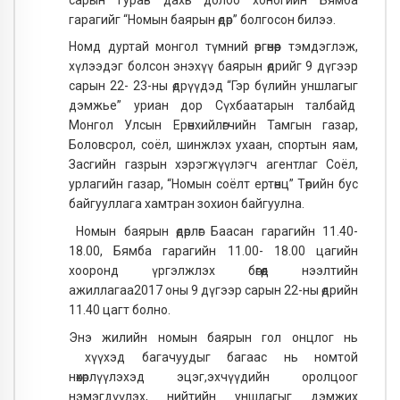
гарагийг “Номын баярын өдөр” болгосон билээ.
Номд дуртай монгол түмний өргөнөөр тэмдэглэж,
хүлээдэг болсон энэхүү баярын өдрийг 9 дүгээр
сарын 22- 23-ны өдрүүдэд “Гэр бүлийн уншлагыг
дэмжье” уриан дор Сүхбаатарын талбайд
Монгол Улсын Ерөнхийлөгчийн Тамгын газар,
Боловсрол, соёл, шинжлэх ухаан, спортын яам,
Засгийн газрын хэрэгжүүлэгч агентлаг Соёл,
урлагийн газар, “Номын соёлт ертөнц” Төрийн бус
байгууллага хамтран зохион байгуулна.
Номын баярын өдөрлөг Баасан гарагийн 11.40-
18.00, Бямба гарагийн 11.00- 18.00 цагийн
хооронд үргэлжлэх бөгөөд нээлтийн
ажиллагаа2017 оны 9 дүгээр сарын 22-ны өдрийн
11.40 цагт болно.
Энэ жилийн номын баярын гол онцлог нь
хүүхэд багачуудыг багаас нь номтой
нөхөрлүүлэхэд эцэг,эхчүүдийн оролцоог
нэмэгдүүлэх, нийтийн уншлагыг дэмжих