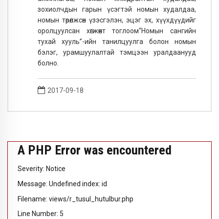
зохиолчдын гарын үсэгтэй номын худалдаа,
номын төрөлжсөн үзэсгэлэн, эцэг эх, хүүхдүүдийг
оролцуулсан хөгжөөнт тоглоом“Номын сангийн
тухай хууль”-ийн танилцуулга болон номын
бэлэг, урамшуулалтай тэмцээн уралдаанууд
болно.
2017-09-18
A PHP Error was encountered
Severity: Notice
Message: Undefined index: id
Filename: views/r_tusul_hutulbur.php
Line Number: 5