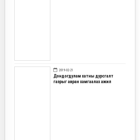
2019-02-21
Дондогдулам хатны дурсгалт
газрыг авран хамгаалах ажил