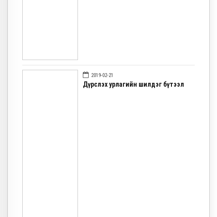
2019-02-21
Дүрслэх урлагийн шилдэг бүтээл