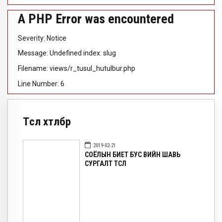
A PHP Error was encountered
Severity: Notice
Message: Undefined index: slug
Filename: views/r_tusul_hutulbur.php
Line Number: 6
Төсөл хөтөлбөр
2019-02-21
СОЁЛЫН БИЕТ БУС ӨВИЙН ШАВЬ
СУРГАЛТ ТӨСӨЛ