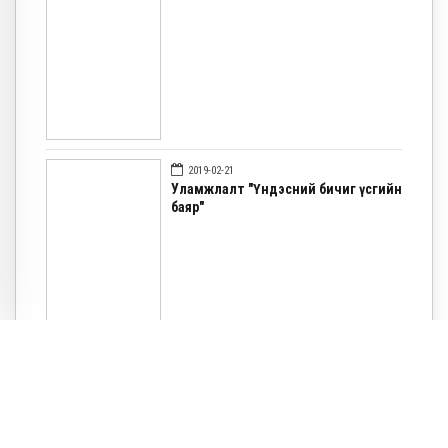
2019-02-21
Уламжлалт "Үндэсний бичиг үсгийн
баяр"