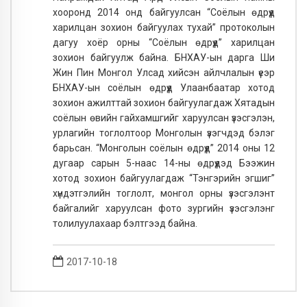
хооронд 2014 онд байгуулсан “Соёлын өдрүүд
харилцан зохион байгуулах тухай” протоколын
дагуу хоёр орны “Соёлын өдрүүд” харилцан
зохион байгуулж байна. БНХАУ-ын дарга Ши
Жин Пин Монгол Улсад хийсэн айлчлалын үеэр
БНХАУ-ын соёлын өдрүүд Улаанбаатар хотод
зохион ажилттай зохион байгуулагдаж Хятадын
соёлын өвийн гайхамшгийг харуулсан үзэсгэлэн,
урлагийн тоглолтоор Монголын үзэгчдэд бэлэг
барьсан. “Монголын соёлын өдрүүд” 2014 оны 12
дугаар сарын 5-наас 14-ны өдрүүдэд Бээжин
хотод зохион байгуулагдаж “Тэнгэрийн эгшиг”
хүндэтгэлийн тоглолт, монгол орны үзэсгэлэнт
байгалийг харуулсан фото зургийн үзэсгэлэнг
толилуулахаар бэлтгээд байна.
2017-10-18