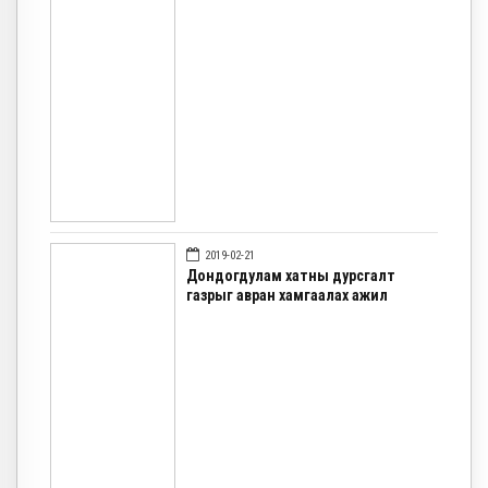
2019-02-21
Дондогдулам хатны дурсгалт
газрыг авран хамгаалах ажил