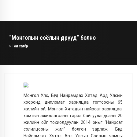
“Монголын соёлын өдрүүд” болно
> Төсөл хөтөлбөр
Монгол Улс, Бүгд Найрамдах Хятад Ард Улсын
хооронд дипломат харилцаа тогтоосны 65
жилийн ой, Монгол-Хятадын найрсаг харилцаа,
хамтын ажиллагааны гэрээ байгуулагдсаны 20
жилийн ойг тохиолдуулан 2014 оныг “Найрсаг
солилцооны жил” болгон зарлаж, Бүгд
Найрамдах Хятад Ард Улсын Соёлын яамны