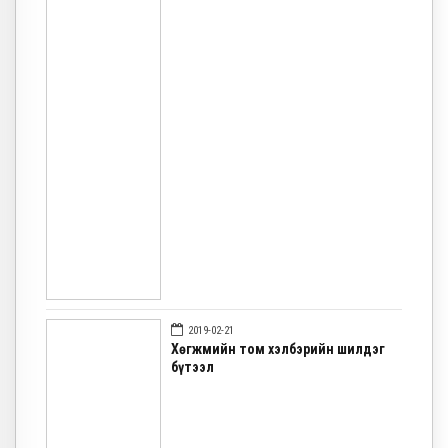
2019-02-21
Хөгжмийн том хэлбэрийн шилдэг
бүтээл