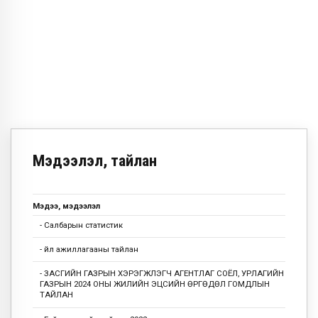
Мэдээлэл, тайлан
Мэдээ, мэдээлэл
- Салбарын статистик
- Үйл ажиллагааны тайлан
- ЗАСГИЙН ГАЗРЫН ХЭРЭГЖҮҮЛЭГЧ АГЕНТЛАГ СОЁЛ, УРЛАГИЙН
ГАЗРЫН 2024 ОНЫ ЖИЛИЙН ЭЦСИЙН ӨРГӨДӨЛ ГОМДЛЫН
ТАЙЛАН