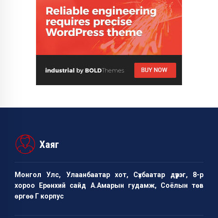
Хаяг
Монгол Улс, Улаанбаатар хот, Сүхбаатар дүүрэг, 8-р
хороо Ерөнхий сайд А.Амарын гудамж, Соёлын төв
өргөө Г корпус