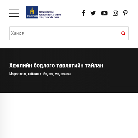
Хөгжлийн бодлого төлөвлөлтийн тайлан
Мэдээлэл, тайлан > Мэдээ, мэдээлэл