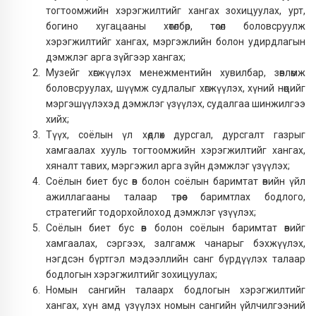
тогтоомжийн хэрэгжилтийг хангах зохицуулах, урт,
богино хугацааны хөтөлбөр, төсөл боловсруулж
хэрэгжилтийг хангах, мэргэжлийн болон удирдлагын
дэмжлэг арга зүйгээр хангах;
Музейг хөгжүүлэх менежментийн хувилбар, зөвлөмж
боловсруулах, шүүмж судлалыг хөгжүүлэх, хүний нөөцийг
мэргэшүүлэхэд дэмжлэг үзүүлэх, судалгаа шинжилгээ
хийх;
Түүх, соёлын үл хөдлөх дурсгал, дурсгалт газрыг
хамгаалах хууль тогтоомжийн хэрэгжилтийг хангах,
хяналт тавих, мэргэжил арга зүйн дэмжлэг үзүүлэх;
Соёлын биет бус өв болон соёлын баримтат өвийн үйл
ажиллагааны талаар төрөөс баримтлах бодлого,
стратегийг тодорхойлоход дэмжлэг үзүүлэх;
Соёлын биет бус өв болон соёлын баримтат өвийг
хамгаалах, сэргээх, залгамж чанарыг бэхжүүлэх,
нэгдсэн бүртгэл мэдээллийн санг бүрдүүлэх талаар
бодлогын хэрэгжилтийг зохицуулах;
Номын сангийн талаарх бодлогын хэрэгжилтийг
хангах, хүн амд үзүүлэх номын сангийн үйлчилгээний