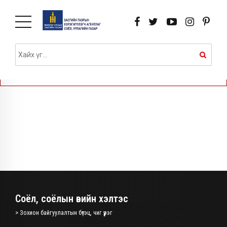
A PHP Error was encountered
Severity: Notice
Message: Undefined index: names
Filename: views/pages.php
Line Number: 5
Соёл, соёлын өвийн хэлтэс
> Зохион байгуулалтын бүтэц, чиг үүрэг