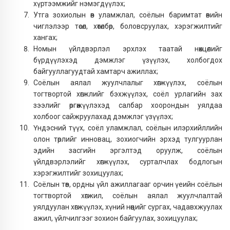
хүртээмжийг нэмэгдүүлэх;
Утга зохиолын өв уламжлал, соёлын баримтат өвийн
чиглэлээр төсөл, хөтөлбөр, боловсруулах, хэрэгжилтийг
хангах;
Номын үйлдвэрлэл эрхлэх таатай нөхцөлийг
бүрдүүлэхэд дэмжлэг үзүүлэх, холбогдох
байгууллагуудтай хамтарч ажиллах;
Соёлын аялал жуулчлалыг хөгжүүлэх, соёлын
тогтвортой хөгжлийг бэхжүүлэх, соёл урлагийн зах
зээлийг өргөжүүлэхэд салбар хоорондын уялдаа
холбоог сайжруулахад дэмжлэг үзүүлэх;
Үндэсний түүх, соёл уламжлал, соёлын илэрхийллийн
олон төрлийг инновац, зохиогчийн эрхэд тулгуурлан
эдийн засгийн эргэлтэд оруулж, соёлын
үйлдвэрлэлийг хөгжүүлэх, сурталчлах бодлогын
хэрэгжилтийг зохицуулах;
Соёлын төв, ордны үйл ажиллагааг орчин үеийн соёлын
тогтвортой хөгжил, соёлын аялал жуулчлалтай
уялдуулан хөгжүүлэх, хүний нөөцийг сургах, чадавхжуулах
ажил, үйлчилгээг зохион байгуулах, зохицуулах;