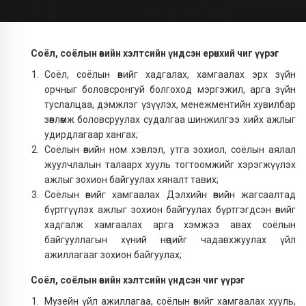
Соёл, соёлын өвийн хэлтсийн үндсэн ерөнхий чиг үүрэг
Соёл, соёлын өвийг хадгалах, хамгаалах эрх зүйн
орчныг боловсронгуй болгоход мэргэжил, арга зүйн
туслалцаа, дэмжлэг үзүүлэх, менежментийн хувилбар
зөвлөмж боловсруулах судалгаа шинжилгээ хийх ажлыг
удирдлагаар хангах;
Соёлын өвийн ном хэвлэл, утга зохиол, соёлын аялал
жуулчлалын талаарх хууль тогтоомжийг хэрэгжүүлэх
ажлыг зохион байгуулах хяналт тавих;
Соёлын өвийг хамгаалах Дэлхийн өвийн жагсаалтад
бүртгүүлэх ажлыг зохион байгуулах бүртгэгдсэн өвийг
хадгалж хамгаалах арга хэмжээ авах соёлын
байгууллагын хүний нөөцийг чадавхжуулах үйл
ажиллагааг зохион байгуулах;
Соёл, соёлын өвийн хэлтсийн үндсэн чиг үүрэг
Музейн үйл ажиллагаа, соёлын өвийг хамгаалах хууль,