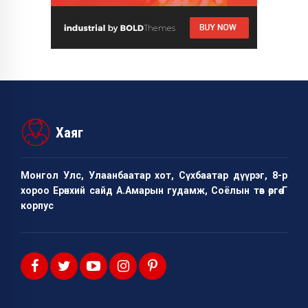
Хаяг
Монгол Улс, Улаанбаатар хот, Сүхбаатар дүүрэг, 8-р
хороо Ерөнхий сайд А.Амарын гудамж, Соёлын төв өргөө Г
корпус